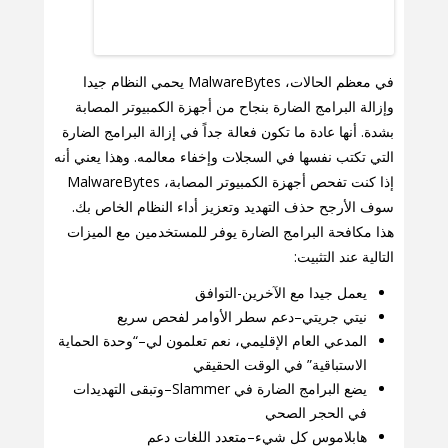
في معظم الحالات، MalwareBytes يحمي النظام جيدا
وإزالة البرامج الضارة بنجاح من أجهزة الكمبيوتر المصابة
بشدة. أنها عادة ما تكون فعالة جداً في إزالة البرامج الضارة
التي تكتب نفسها في السجلات وإخفاء معالمه. وهذا يعني أنه
إذا كنت تفحص أجهزة الكمبيوتر المصابة، MalwareBytes
سوف الأرجح حذف التهديد وتعزيز أداء النظام الخاص بك.
هذا مكافحة البرامج الضارة يوفر للمستخدمين مع الميزات
التالية عند التثبيت:
يعمل جيدا مع الآخرين-التوافق
نيتي جريتي–دعم سطر الأوامر لفحص سريع
المدعي العام الإقليمي، نعم تعلمون لي–“وحدة الحماية
الاستباقية” في الوقت الحقيقي
يضع البرامج الضارة في Slammer–وتبقى التهديدات
في الحجر الصحي
هابلاموس كل شيء–متعدد اللغات دعم