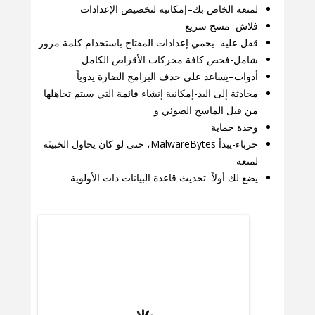
لمتعة الخاص بك–إمكانية لتخصيص الإعدادات
فلاش–مسح سريع
قفل عليه–يحمي إعدادات المفتاح باستخدام كلمة مرور
شامل-فحص كافة محركات الأقراص الكامل
أدوات–يساعد على حذف البرامج الضارة يدوياً
محادثة إلى اليد-إمكانية إنشاء قائمة التي سيتم تجاهلها
من قبل الماسح الضوئي و
وحدة حماية
حرباء-يبدأ MalwareBytes، حتى لو كان يحاول الخبيثة
لمنعه
يضع لك أولاً–تحديث قاعدة البيانات ذات الأولوية