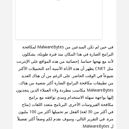
في حين لم تكن المبدعين من MalwareBytes لمكافحة
البرامج الضارة في هذا المكان منذ فترة طويلة، يشكلون
لأنه مع نهجها حماسا. إحصائية من هذه المواقع على الإنترنت
مثل CNET يظهر أن هذه الأداة الأمنية أحد التحميلات الأكثر
شيوعاً في الوقت الحاضر. على الرغم من أن هناك العديد
من تطبيقات مكافحة البرامج الضارة أكثر شعبية من هناك،
MalwareBytes مكاسب مطردة ولاء العملاء الذين ينجذبون
إليها بواجهة سهلة الاستخدام ومدى توافقه مع برامج
مكافحة الفيروسات الأخرى. البرنامج متعدد اللغات (متاح
في أكثر من 30 لغة) الفعل تم تحميلها أكثر من 100 مليون
مرة. في التقرير التالي، وسوف نقدم لكم وصفاً أكثر تفصيلاً
ل MalwareBytes.