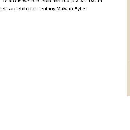
telah didownload lebih dari 100 juta kali. Dalam
jelasan lebih rinci tentang MalwareBytes.