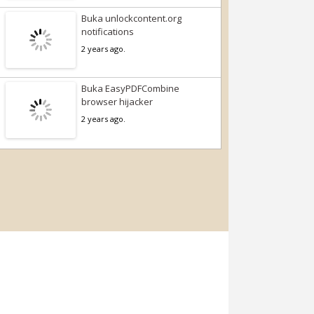
Buka unlockcontent.org
notifications
2 years ago.
Buka EasyPDFCombine
browser hijacker
2 years ago.