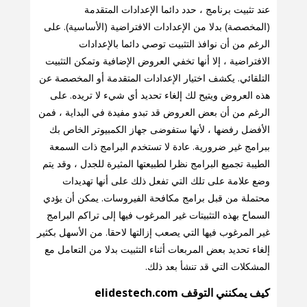
عند تثبيت برنامج ، حدد دائما الإعدادات المتقدمة
(المخصصة) بدلا من الإعدادات الافتراضية (الأساسية). على
الرغم من أن نوافذ التثبيت توصي دائما بالإعدادات
الافتراضية ، إلا أنها تخفي العروض الإضافية وتمكن التثبيت
التلقائي. يكشف اختيار الإعدادات المتقدمة أو المخصصة عن
هذه العروض ويتيح لك إلغاء تحديد أي شيء لا تريده. على
الرغم من أن بعض العروض قد تبدو مفيدة في البداية ، فمن
الأفضل رفضها ، لأنها ستفوضى جهاز الكمبيوتر الخاص بك
ببرامج غير ضرورية. عادة لا تستخدم البرامج ذات السمعة
الطيبة تجميع البرامج نظرا لطبيعتها المثيرة للجدل ، وقد يتم
وضع علامة على تلك التي تفعل ذلك على أنها تهديدات
محتملة من قبل برامج مكافحة الفيروسات. يمكن أن يؤدي
السماح بهذه التثبيتات غير المرغوب فيها إلى تراكم البرامج
غير المرغوب فيها التي يصعب إزالتها لاحقا. من الأسهل بكثير
إلغاء تحديد بعض المربعات أثناء التثبيت بدلا من التعامل مع
المشكلات التي قد تنشأ بعد ذلك.
كيف يمكنني التوقف elidestech.com