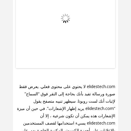
elidestech.com لا يحتوي على محتوى فعلي. يعرض فقط
صورة ورسالة تفيد بأنك بحاجة إلى النقر فوق “السماح”
لإثبات أنك لست روبوتا. سيظهر تنبيه متصفح يقول
“elidestech.com يريد إظهار الإشعارات”. في حين أن ميزة
الإشعارات هذه يمكن أن تكون شرعية ، إلا أن
elidestech.com يسيء استخدامها لقصف المستخدمين
بالإعلانات على أجهزة الكمبيوتر المكتبية الخاصة بهم. على