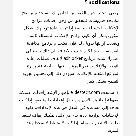
notifications ؟
يوصى بفحص جهاز الكمبيوتر الخاص بك باستخدام برنامج
مكافحة فيروسات للتحقق من وجود إصابات ببرامج
الإعلانات المتسللة ، خاصة إذا تمت إعادة توجيهك بشكل
متكرر. يمكن أن تكون برامج الإعلانات المتسللة ثابتة
ويصعب إزالتها يدويا ، لذا فإن استخدام برنامج مكافحة
الفيروسات يعد فكرة جيدة. بالإضافة إلى ذلك ، ضع في
اعتبارك تثبيت برنامج adblocker لإيقاف عمليات إعادة
التوجيه والإعلانات غير المرغوب فيها ، خاصة عند زيارة
المواقع المثقلة بالإعلانات. سيؤدي ذلك إلى تحسين تجربة
التصفح بشكل كبير.
إذا سمحت elidestech.com بإظهار الإشعارات لك، فيمكنك
بسهولة إلغاء هذا الإذن من خلال إعدادات المتصفح. إذا كنت
بحاجة إلى مساعدة في التنقل في هذه الإعدادات، فاتبع
الإرشادات الواردة أدناه. بدلا من ذلك، يمكنك إيقاف تشغيل
طلبات الإشعارات تماما إذا كنت لا تخطط لاستخدام هذه
الميزة.