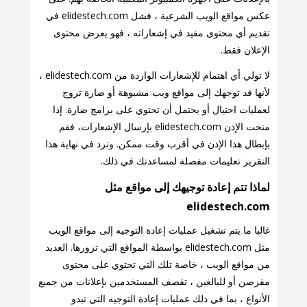
عكس مواقع الويب الشرعية ، فشل elidestech.com في
تقديم أي محتوى مفيد في إشعاراته ، فهو يعرض محتوى
الإعلان فقط.
لا تولي أي اهتمام للإشعارات الواردة من elidestech.com ،
لأنها قد توجهك إلى مواقع ويب مشبوهة أو ضارة تروج
لعمليات احتيال أو يحتمل أن تحتوي على برامج ضارة. إذا
منحت الإذن elidestech.com بإرسال الإشعارات، فقم
بإبطال هذا الإذن في أقرب وقت ممكن. وترد في نهاية هذا
التقرير تعليمات مفصلة لمساعدتك في ذلك.
لماذا تتم إعادة توجيهك إلى مواقع مثل
elidestech.com
غالبا ما يتم تشغيل عمليات إعادة التوجيه إلى مواقع الويب
مثل elidestech.com بواسطة المواقع التي تزورها. العديد
من مواقع الويب ، خاصة تلك التي تحتوي على محتوى
مقرصن أو للبالغين ، تقصف المستخدمين بإعلانات من جميع
الأنواع ، بما في ذلك عمليات إعادة التوجيه التي تبدو