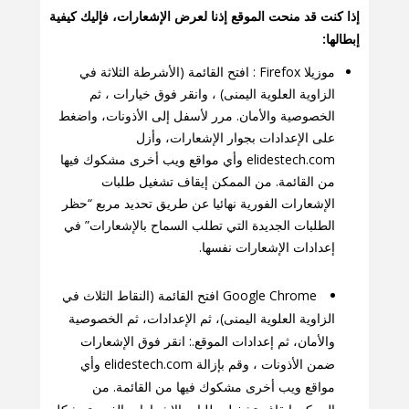
إذا كنت قد منحت الموقع إذنا لعرض الإشعارات، فإليك كيفية
إبطالها:
موزيلا Firefox : افتح القائمة (الأشرطة الثلاثة في
الزاوية العلوية اليمنى) ، وانقر فوق خيارات ، ثم
الخصوصية والأمان. مرر لأسفل إلى الأذونات، واضغط
على الإعدادات بجوار الإشعارات، وأزل
elidestech.com وأي مواقع ويب أخرى مشكوك فيها
من القائمة. من الممكن إيقاف تشغيل طلبات
الإشعارات الفورية نهائيا عن طريق تحديد مربع “حظر
الطلبات الجديدة التي تطلب السماح بالإشعارات” في
إعدادات الإشعارات نفسها.
Google Chrome افتح القائمة (النقاط الثلاث في
الزاوية العلوية اليمنى)، ثم الإعدادات، ثم الخصوصية
والأمان، ثم إعدادات الموقع.: انقر فوق الإشعارات
ضمن الأذونات ، وقم بإزالة elidestech.com وأي
مواقع ويب أخرى مشكوك فيها من القائمة. من