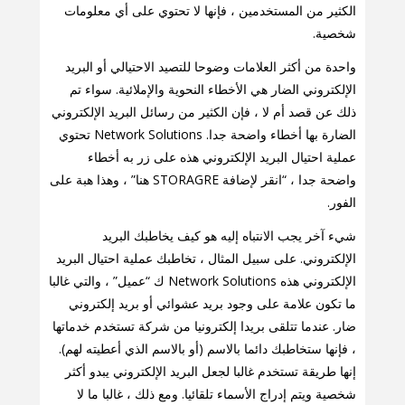
الكثير من المستخدمين ، فإنها لا تحتوي على أي معلومات
شخصية.
واحدة من أكثر العلامات وضوحا للتصيد الاحتيالي أو البريد
الإلكتروني الضار هي الأخطاء النحوية والإملائية. سواء تم
ذلك عن قصد أم لا ، فإن الكثير من رسائل البريد الإلكتروني
الضارة بها أخطاء واضحة جدا. Network Solutions تحتوي
عملية احتيال البريد الإلكتروني هذه على زر به أخطاء
واضحة جدا ، “انقر لإضافة STORAGRE هنا” ، وهذا هبة على
الفور.
شيء آخر يجب الانتباه إليه هو كيف يخاطبك البريد
الإلكتروني. على سبيل المثال ، تخاطبك عملية احتيال البريد
الإلكتروني هذه Network Solutions ك “عميل” ، والتي غالبا
ما تكون علامة على وجود بريد عشوائي أو بريد إلكتروني
ضار. عندما تتلقى بريدا إلكترونيا من شركة تستخدم خدماتها
، فإنها ستخاطبك دائما بالاسم (أو بالاسم الذي أعطيته لهم).
إنها طريقة تستخدم غالبا لجعل البريد الإلكتروني يبدو أكثر
شخصية ويتم إدراج الأسماء تلقائيا. ومع ذلك ، غالبا ما لا