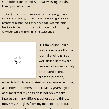
QR-Code Scannen und Abbauanweisungen aufs
Handy zu bekommen.
Der QR-Code ist auf unserer Webseite angezeigt, da es
manchmal schwierig, solche unerwünschte Programme als
beendet sein kann. Sie können den QR-Code mit Ihrem
Mobiltelefon Scannen und erhalten manuelle Entfernung
Anweisungen, die Ihnen hilft Ihr Gerät entfernt.
Hi, I am Carine Febre. I
live in France and I am a
journalist who is also
well-skilled in malware
research. I am extremely
interested in text
creation process,
especially if it is associated with spyware removal,
as I know customers need it. Many years ago, I
assumed that my passion is not only to take
interest in many different spheres and things,
move my thoughts from my mind to paper, but