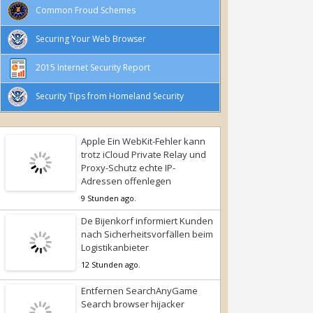
Common Froud Schemes
Securing Your Web Browser
2015 Internet Security Report
Security Tips from Homeland Security
Apple Ein WebKit-Fehler kann
trotz iCloud Private Relay und
Proxy-Schutz echte IP-
Adressen offenlegen
9 Stunden ago.
De Bijenkorf informiert Kunden
nach Sicherheitsvorfällen beim
Logistikanbieter
12 Stunden ago.
Entfernen SearchAnyGame
Search browser hijacker