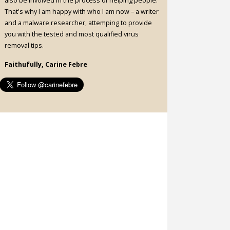
also be involved in the process of helping people.
That's why I am happy with who I am now – a writer
and a malware researcher, attemping to provide
you with the tested and most qualified virus
removal tips.
Faithufully, Carine Febre