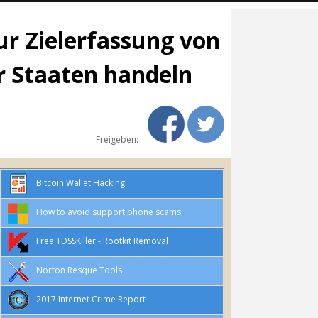
ur Zielerfassung von
er Staaten handeln
Freigeben:
Bitcoin Wallet Hacking
How to avoid support phone scams
Free TDSSKiller - Rootkit Removal
Norton Resque Tools
2017 Internet Crime Report