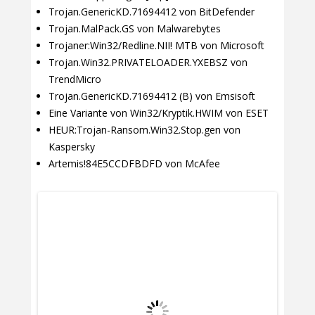
Trojan.GenericKD.71694412 von BitDefender
Trojan.MalPack.GS von Malwarebytes
Trojaner:Win32/Redline.NII! MTB von Microsoft
Trojan.Win32.PRIVATELOADER.YXEBSZ von
TrendMicro
Trojan.GenericKD.71694412 (B) von Emsisoft
Eine Variante von Win32/Kryptik.HWIM von ESET
HEUR:Trojan-Ransom.Win32.Stop.gen von
Kaspersky
Artemis!84E5CCDFBDFD von McAfee