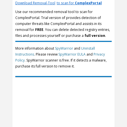
Download Removal-Tool
to scan for
ComplexPortal
Use our recommended removal tool to scan for
ComplexPortal. Trial version of provides detection of
computer threats like ComplexPortal and assists in its
removal for
FREE
. You can delete detected registry entries,
files and processes yourself or purchase a
full version
.
More information about
SpyWarrior
and
Uninstall
Instructions
. Please review
SpyWarrior EULA
and
Privacy
Policy
. SpyWarrior scanner is free. If it detects a malware,
purchase its full version to remove it.