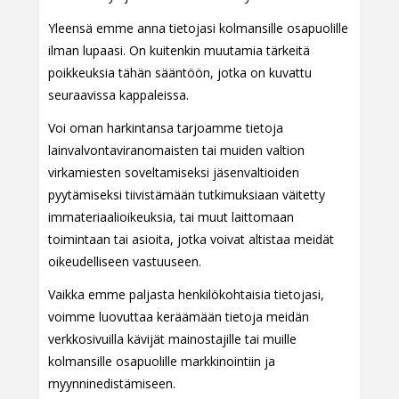
Yleensä emme anna tietojasi kolmansille osapuolille
ilman lupaasi. On kuitenkin muutamia tärkeitä
poikkeuksia tähän sääntöön, jotka on kuvattu
seuraavissa kappaleissa.
Voi oman harkintansa tarjoamme tietoja
lainvalvontaviranomaisten tai muiden valtion
virkamiesten soveltamiseksi jäsenvaltioiden
pyytämiseksi tiivistämään tutkimuksiaan väitetty
immateriaalioikeuksia, tai muut laittomaan
toimintaan tai asioita, jotka voivat altistaa meidät
oikeudelliseen vastuuseen.
Vaikka emme paljasta henkilökohtaisia tietojasi,
voimme luovuttaa keräämään tietoja meidän
verkkosivuilla kävijät mainostajille tai muille
kolmansille osapuolille markkinointiin ja
myynninedistämiseen.