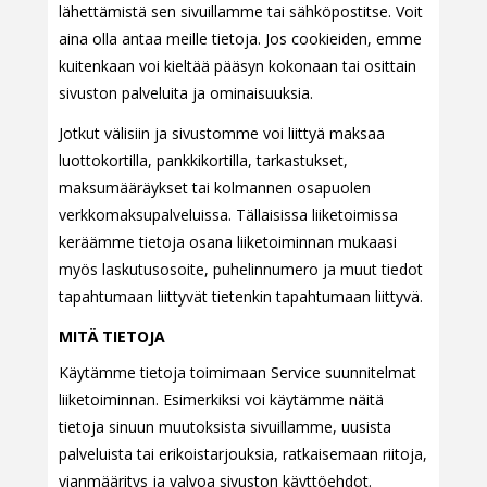
lähettämistä sen sivuillamme tai sähköpostitse. Voit
aina olla antaa meille tietoja. Jos cookieiden, emme
kuitenkaan voi kieltää pääsyn kokonaan tai osittain
sivuston palveluita ja ominaisuuksia.
Jotkut välisiin ja sivustomme voi liittyä maksaa
luottokortilla, pankkikortilla, tarkastukset,
maksumääräykset tai kolmannen osapuolen
verkkomaksupalveluissa. Tällaisissa liiketoimissa
keräämme tietoja osana liiketoiminnan mukaasi
myös laskutusosoite, puhelinnumero ja muut tiedot
tapahtumaan liittyvät tietenkin tapahtumaan liittyvä.
MITÄ TIETOJA
Käytämme tietoja toimimaan Service suunnitelmat
liiketoiminnan. Esimerkiksi voi käytämme näitä
tietoja sinuun muutoksista sivuillamme, uusista
palveluista tai erikoistarjouksia, ratkaisemaan riitoja,
vianmääritys ja valvoa sivuston käyttöehdot.