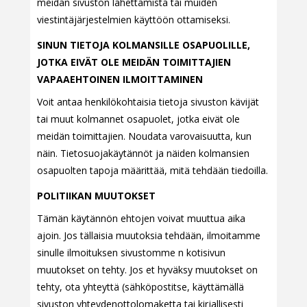
meidän sivuston lähettämistä tai muiden
viestintäjärjestelmien käyttöön ottamiseksi.
SINUN TIETOJA KOLMANSILLE OSAPUOLILLE,
JOTKA EIVÄT OLE MEIDÄN TOIMITTAJIEN
VAPAAEHTOINEN ILMOITTAMINEN
Voit antaa henkilökohtaisia tietoja sivuston kävijät
tai muut kolmannet osapuolet, jotka eivät ole
meidän toimittajien. Noudata varovaisuutta, kun
näin. Tietosuojakäytännöt ja näiden kolmansien
osapuolten tapoja määrittää, mitä tehdään tiedoilla.
POLITIIKAN MUUTOKSET
Tämän käytännön ehtojen voivat muuttua aika
ajoin. Jos tällaisia muutoksia tehdään, ilmoitamme
sinulle ilmoituksen sivustomme n kotisivun
muutokset on tehty. Jos et hyväksy muutokset on
tehty, ota yhteyttä (sähköpostitse, käyttämällä
sivuston yhteydenottolomaketta tai kirjallisesti