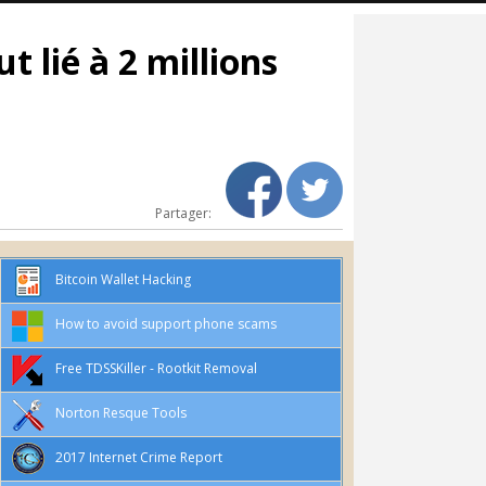
 lié à 2 millions
Partager:
Bitcoin Wallet Hacking
How to avoid support phone scams
Free TDSSKiller - Rootkit Removal
Norton Resque Tools
2017 Internet Crime Report