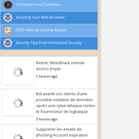
Common Froud Schemes
Securing Your Web Browser
2015 Internet Security Report
Security Tips from Homeland Security
Retirer WeedHack remote
access trojan
2 heures ago.
Bol avertit ses clients d’une
possible violation de données
après une cyberattaque contre
le fournisseur de logistique
3 heures ago.
Supprimer les emails de
phishing Account expiration