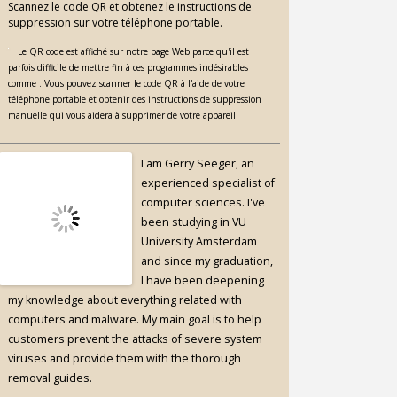
Scannez le code QR et obtenez le instructions de
suppression sur votre téléphone portable.
Le QR code est affiché sur notre page Web parce qu'il est
parfois difficile de mettre fin à ces programmes indésirables
comme . Vous pouvez scanner le code QR à l'aide de votre
téléphone portable et obtenir des instructions de suppression
manuelle qui vous aidera à supprimer de votre appareil.
I am Gerry Seeger, an
experienced specialist of
computer sciences. I've
been studying in VU
University Amsterdam
and since my graduation,
I have been deepening
my knowledge about everything related with
computers and malware. My main goal is to help
customers prevent the attacks of severe system
viruses and provide them with the thorough
removal guides.