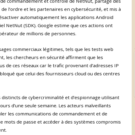
ure de commandement et contrôle de NetNut, partagé des
e l’ordre et les partenaires en cybersécurité, et mis à
désactiver automatiquement les applications Android
el NetNut (SDK). Google estime que ces actions ont
’opérateur de millions de personnes.
usages commerciaux légitimes, tels que les tests web
t, les chercheurs en sécurité affirment que les
s de ces réseaux car le trafic provenant d’adresses IP
 bloqué que celui des fournisseurs cloud ou des centres
 distincts de cybercriminalité et d’espionnage utilisant
urs d’une seule semaine. Les acteurs malveillants
muler les communications de commandement et de
 de mots de passe et accéder à des systèmes compromis
nt.