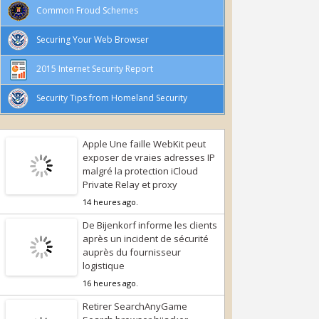
Common Froud Schemes
Securing Your Web Browser
2015 Internet Security Report
Security Tips from Homeland Security
Apple Une faille WebKit peut
exposer de vraies adresses IP
malgré la protection iCloud
Private Relay et proxy
14 heures ago.
De Bijenkorf informe les clients
après un incident de sécurité
auprès du fournisseur
logistique
16 heures ago.
Retirer SearchAnyGame