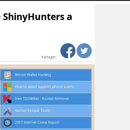
e ShinyHunters a
Partager:
Bitcoin Wallet Hacking
How to avoid support phone scams
Free TDSSKiller - Rootkit Removal
Norton Resque Tools
2017 Internet Crime Report