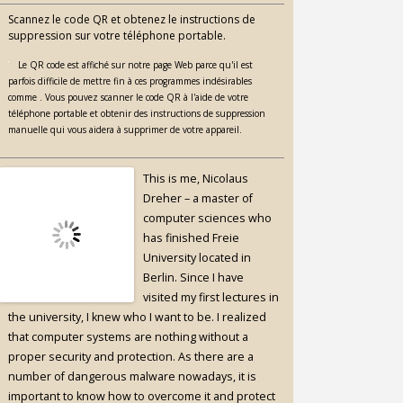
Scannez le code QR et obtenez le instructions de
suppression sur votre téléphone portable.
Le QR code est affiché sur notre page Web parce qu'il est
parfois difficile de mettre fin à ces programmes indésirables
comme . Vous pouvez scanner le code QR à l'aide de votre
téléphone portable et obtenir des instructions de suppression
manuelle qui vous aidera à supprimer de votre appareil.
This is me, Nicolaus
Dreher – a master of
computer sciences who
has finished Freie
University located in
Berlin. Since I have
visited my first lectures in
the university, I knew who I want to be. I realized
that computer systems are nothing without a
proper security and protection. As there are a
number of dangerous malware nowadays, it is
important to know how to overcome it and protect