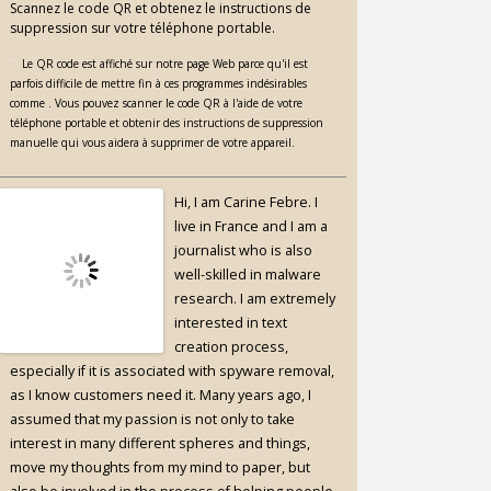
Scannez le code QR et obtenez le instructions de
suppression sur votre téléphone portable.
Le QR code est affiché sur notre page Web parce qu'il est
parfois difficile de mettre fin à ces programmes indésirables
comme . Vous pouvez scanner le code QR à l'aide de votre
téléphone portable et obtenir des instructions de suppression
manuelle qui vous aidera à supprimer de votre appareil.
Hi, I am Carine Febre. I
live in France and I am a
journalist who is also
well-skilled in malware
research. I am extremely
interested in text
creation process,
especially if it is associated with spyware removal,
as I know customers need it. Many years ago, I
assumed that my passion is not only to take
interest in many different spheres and things,
move my thoughts from my mind to paper, but