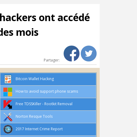
 hackers ont accédé
des mois
Partager:
Bitcoin Wallet Hacking
How to avoid support phone scams
Free TDSSKiller - Rootkit Removal
Norton Resque Tools
2017 Internet Crime Report