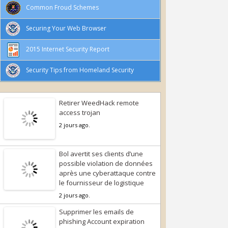
Common Froud Schemes
Securing Your Web Browser
2015 Internet Security Report
Security Tips from Homeland Security
Retirer WeedHack remote
access trojan
2 jours ago.
Bol avertit ses clients d’une
possible violation de données
après une cyberattaque contre
le fournisseur de logistique
2 jours ago.
Supprimer les emails de
phishing Account expiration