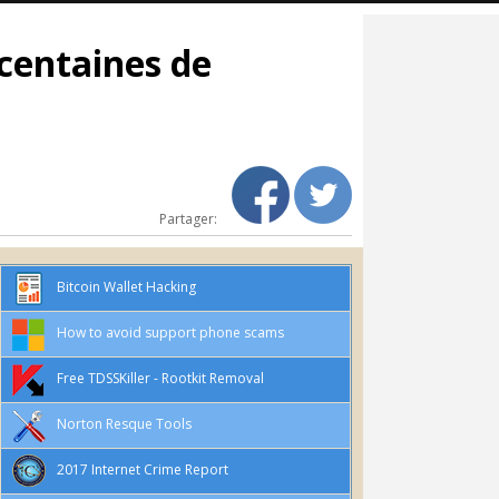
 centaines de
Partager:
Bitcoin Wallet Hacking
How to avoid support phone scams
Free TDSSKiller - Rootkit Removal
Norton Resque Tools
2017 Internet Crime Report