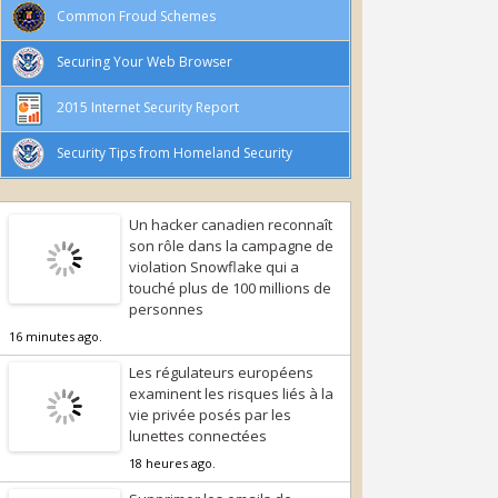
Common Froud Schemes
Securing Your Web Browser
2015 Internet Security Report
Security Tips from Homeland Security
Un hacker canadien reconnaît
son rôle dans la campagne de
violation Snowflake qui a
touché plus de 100 millions de
personnes
16 minutes ago.
Les régulateurs européens
examinent les risques liés à la
vie privée posés par les
lunettes connectées
18 heures ago.