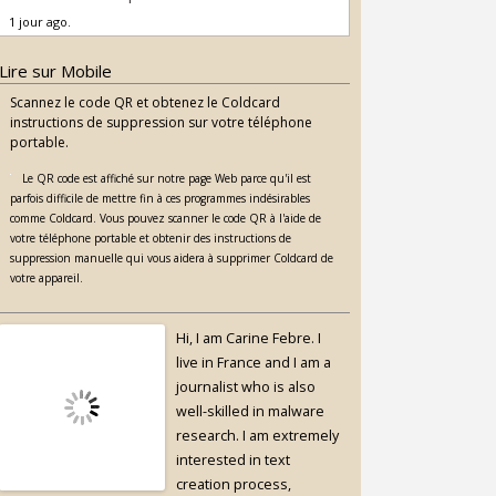
1 jour ago.
Lire sur Mobile
Scannez le code QR et obtenez le Coldcard
instructions de suppression sur votre téléphone
portable.
Le QR code est affiché sur notre page Web parce qu'il est
parfois difficile de mettre fin à ces programmes indésirables
comme Coldcard. Vous pouvez scanner le code QR à l'aide de
votre téléphone portable et obtenir des instructions de
suppression manuelle qui vous aidera à supprimer Coldcard de
votre appareil.
Hi, I am Carine Febre. I
live in France and I am a
journalist who is also
well-skilled in malware
research. I am extremely
interested in text
creation process,