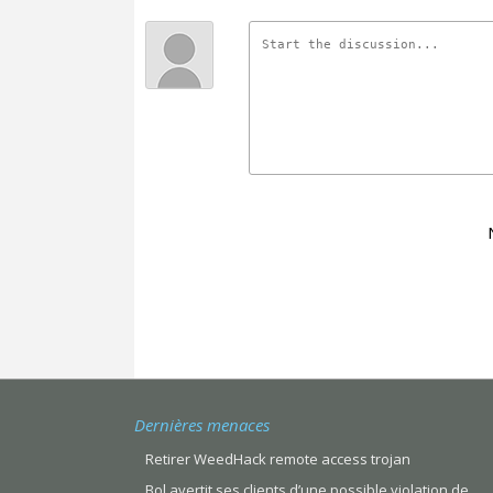
Dernières menaces
Retirer WeedHack remote access trojan
Bol avertit ses clients d’une possible violation de