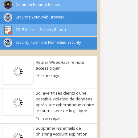
Common Froud Schemes
Securing Your Web Browser
2015 Internet Security Report
Security Tips from Homeland Security
Retirer WeedHack remote
access trojan
18 heures ago.
Bol avertit ses clients d’une
possible violation de données
après une cyberattaque contre
le fournisseur de logistique
18 heures ago.
Supprimer les emails de
phishing Account expiration