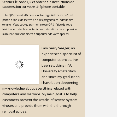
Scannez le code QR et obtenez le instructions de
suppression sur votre téléphone portable.
Le QR code est affiché sur notre page Web parce qu'il est
parfois difficile de mettre fin à ces programmes indésirables
comme . Vous pouvez scanner le code QR à l'aide de votre
téléphone portable et obtenir des instructions de suppression
manuelle qui vous aidera à supprimer de votre appareil.
I am Gerry Seeger, an
experienced specialist of
computer sciences. I've
been studying in VU
University Amsterdam
and since my graduation,
I have been deepening
my knowledge about everything related with
computers and malware. My main goal is to help
customers prevent the attacks of severe system
viruses and provide them with the thorough
removal guides.