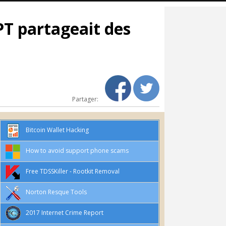
T partageait des
Partager:
Bitcoin Wallet Hacking
How to avoid support phone scams
Free TDSSKiller - Rootkit Removal
Norton Resque Tools
2017 Internet Crime Report