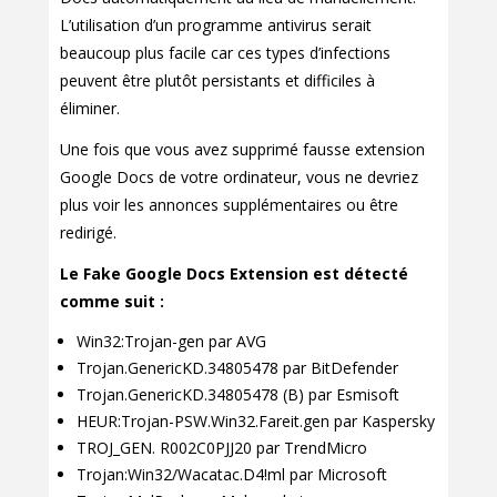
L’utilisation d’un programme antivirus serait
beaucoup plus facile car ces types d’infections
peuvent être plutôt persistants et difficiles à
éliminer.
Une fois que vous avez supprimé fausse extension
Google Docs de votre ordinateur, vous ne devriez
plus voir les annonces supplémentaires ou être
redirigé.
Le Fake Google Docs Extension est détecté
comme suit :
Win32:Trojan-gen par AVG
Trojan.GenericKD.34805478 par BitDefender
Trojan.GenericKD.34805478 (B) par Esmisoft
HEUR:Trojan-PSW.Win32.Fareit.gen par Kaspersky
TROJ_GEN. R002C0PJJ20 par TrendMicro
Trojan:Win32/Wacatac.D4!ml par Microsoft