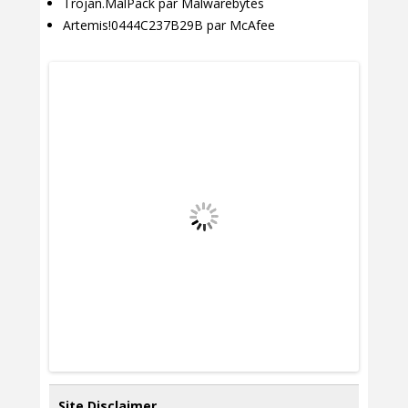
Trojan.MalPack par Malwarebytes
Artemis!0444C237B29B par McAfee
Site Disclaimer