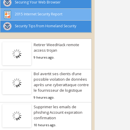
Securing Your Web Browser
2015 Internet Security Report
Security Tips from Homeland Security
Retirer WeedHack remote
access trojan
9 heures ago.
Bol avertit ses clients d’une
possible violation de données
après une cyberattaque contre
le fournisseur de logistique
9 heures ago.
Supprimer les emails de
phishing Account expiration
confirmation
10 heures ago.