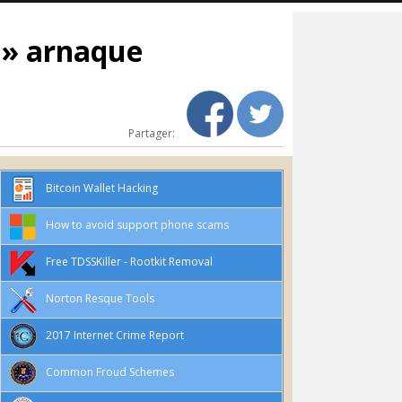
 » arnaque
Partager:
Bitcoin Wallet Hacking
How to avoid support phone scams
Free TDSSKiller - Rootkit Removal
Norton Resque Tools
2017 Internet Crime Report
Common Froud Schemes