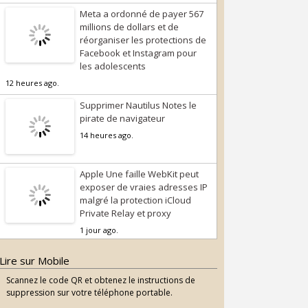
Meta a ordonné de payer 567
millions de dollars et de
réorganiser les protections de
Facebook et Instagram pour
les adolescents
12 heures ago.
Supprimer Nautilus Notes le
pirate de navigateur
14 heures ago.
Apple Une faille WebKit peut
exposer de vraies adresses IP
malgré la protection iCloud
Private Relay et proxy
1 jour ago.
Lire sur Mobile
Scannez le code QR et obtenez le instructions de
suppression sur votre téléphone portable.