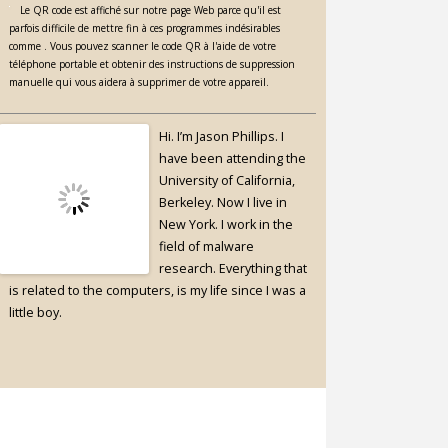
Le QR code est affiché sur notre page Web parce qu'il est
parfois difficile de mettre fin à ces programmes indésirables
comme . Vous pouvez scanner le code QR à l'aide de votre
téléphone portable et obtenir des instructions de suppression
manuelle qui vous aidera à supprimer de votre appareil.
Hi. I’m Jason Phillips. I
have been attending the
University of California,
Berkeley. Now I live in
New York. I work in the
field of malware
research. Everything that
is related to the computers, is my life since I was a
little boy.