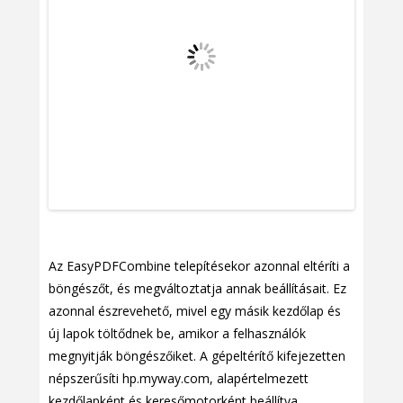
Az EasyPDFCombine telepítésekor azonnal eltéríti a
böngészőt, és megváltoztatja annak beállításait. Ez
azonnal észrevehető, mivel egy másik kezdőlap és
új lapok töltődnek be, amikor a felhasználók
megnyitják böngészőiket. A gépeltérítő kifejezetten
népszerűsíti hp.myway.com, alapértelmezett
kezdőlapként és keresőmotorként beállítva.