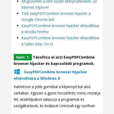
Megszünteti a nem kívánt kiterjesztéseket, az
Internet Explorer
Törli EasyPDFCombine browser hijacker a
Google Chrome-ból
EasyPDFCombine browser hijacker eltávolítása
a Mozilla Firefox
EasyPDFCombine browser hijacker eltávolítása
a Safari (Mac OS X)
lépés: 1.
Távolítsa el a(z) EasyPDFCombine
browser hijacker és kapcsolódó programok.
EasyPDFCombine browser hijacker
eltávolítása a Windows 8
Kattintson a jobb gombbal a képernyő bal alsó
sarkában. Egyszer a gyors hozzáférés menü mutatja
fel, vezérlőpulton válassza a programok és
szolgáltatások, és kiválaszt Uninstall egy szoftver.