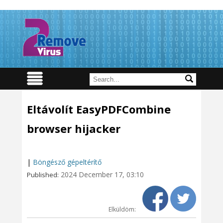
Eltávolít EasyPDFCombine
browser hijacker
|
Böngésző gépeltérítő
2024 December 17, 03:10
Published:
Elküldöm: