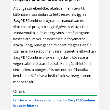
A böngésző-eltérítőket általában nem tekintik
különösen rosszindulatú fertőzéseknek, így az
EasyPDFCombine programot manuálisan és
víruskereső program segítségével is eltávolíthatja.
Mindazonáltal ajánlott egy víruskereső program
használata, mivel leegyszerűsíti a folyamatot
azáltal, hogy lényegében mindent megtesz az Ön
számára. Ha inkább manuálisan szeretné eltávolítani
EasyPDFCombine browser hijacker , kövesse a
végén található utasításokat. Ha a gépeltérítő már
nincs jelen, a böngésző ismét normál állapotba
kerül, lehetővé téve a beállítások szükség szerinti
módosítását.
Offers
Letöltés eltávolítása eszköz
to scan for
EasyPDFCombine
browser hijacker