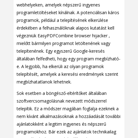
webhelyeken, amelyek népszerű ingyenes
programletöltéseket kínálnak. A potenciálisan káros
programok, például a telepítésének elkerülése
érdekében a felhasználóknak alapos kutatást kell
végezniük EasyPDFCombine browser hijacker ,
mielőtt bármilyen programot letöltenének vagy
telepítenének. Egy egyszerű Google-keresés
általában felfedheti, hogy egy program megbízható-
e. A legjobb, ha elkerüli az olyan programok
telepítését, amelyek a keresési eredmények szerint
megbízhatatlanok lehetnek.
Sok esetben a böngésző-eltérítőket általában
szoftvercsomagolásnak nevezett módszerrel
telepítik. Ez a módszer magában foglalja ezeknek a
nem kívánt alkalmazásoknak a hozzáadását további
ajánlatokként a legitim ingyenes és népszerű
programokhoz. Bár ezek az ajánlatok technikailag