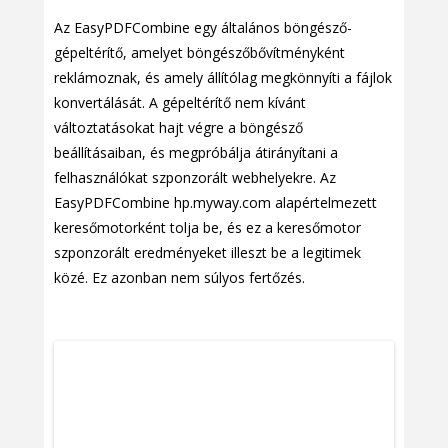
Az EasyPDFCombine egy általános böngésző-
gépeltérítő, amelyet böngészőbővítményként
reklámoznak, és amely állítólag megkönnyíti a fájlok
konvertálását. A gépeltérítő nem kívánt
változtatásokat hajt végre a böngésző
beállításaiban, és megpróbálja átirányítani a
felhasználókat szponzorált webhelyekre. Az
EasyPDFCombine hp.myway.com alapértelmezett
keresőmotorként tolja be, és ez a keresőmotor
szponzorált eredményeket illeszt be a legitimek
közé. Ez azonban nem súlyos fertőzés.