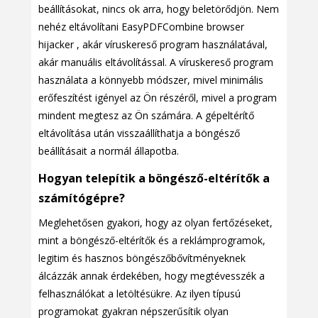
beállításokat, nincs ok arra, hogy beletörődjön. Nem
nehéz eltávolítani EasyPDFCombine browser
hijacker , akár víruskereső program használatával,
akár manuális eltávolítással. A víruskereső program
használata a könnyebb módszer, mivel minimális
erőfeszítést igényel az Ön részéről, mivel a program
mindent megtesz az Ön számára. A gépeltérítő
eltávolítása után visszaállíthatja a böngésző
beállításait a normál állapotba.
Hogyan telepítik a böngésző-eltérítők a
számítógépre?
Meglehetősen gyakori, hogy az olyan fertőzéseket,
mint a böngésző-eltérítők és a reklámprogramok,
legitim és hasznos böngészőbővítményeknek
álcázzák annak érdekében, hogy megtévesszék a
felhasználókat a letöltésükre. Az ilyen típusú
programokat gyakran népszerűsítik olyan