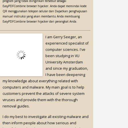
program yang tidak diinginkan tersebut sebagai
EasyPDFCombine browser hijacker. Anda dapat memindai kode
QR menggunakan telepon selular dan Dapatkan penghapusan
manual instruksi yang akan membantu Anda membuang
EasyPDFCombine browser hijacker dari perangkat Anda.
I am Gerry Seeger, an
experienced specialist of
computer sciences. I've
been studying in VU
University Amsterdam
and since my graduation,
I have been deepening
my knowledge about everything related with
computers and malware. My main goal is to help
customers prevent the attacks of severe system
viruses and provide them with the thorough
removal guides.
I do my best to investigate all existing malware and
then inform people about how serious and