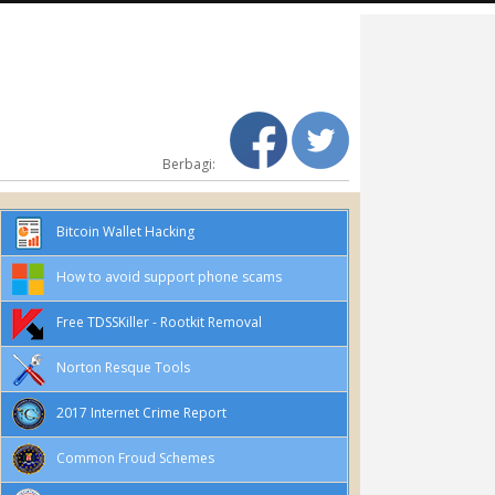
Berbagi:
Bitcoin Wallet Hacking
How to avoid support phone scams
Free TDSSKiller - Rootkit Removal
Norton Resque Tools
2017 Internet Crime Report
Common Froud Schemes