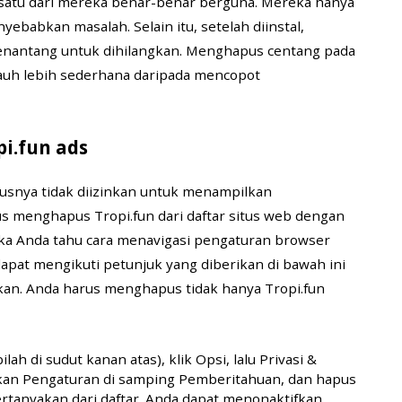
satu dari mereka benar-benar berguna. Mereka hanya
abkan masalah. Selain itu, setelah diinstal,
antang untuk dihilangkan. Menghapus centang pada
jauh lebih sederhana daripada mencopot
i.fun ads
rusnya tidak diizinkan untuk menampilkan
s menghapus Tropi.fun dari daftar situs web dengan
Jika Anda tahu cara menavigasi pengaturan browser
 dapat mengikuti petunjuk yang diberikan di bawah ini
kukan. Anda harus menghapus tidak hanya Tropi.fun
ilah di sudut kanan atas), klik Opsi, lalu Privasi &
ekan Pengaturan di samping Pemberitahuan, dan hapus
pertanyakan dari daftar. Anda dapat menonaktifkan