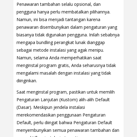
Penawaran tambahan selalu opsional, dan
pengguna hanya perlu membatalkan pilihannya.
Namun, ini bisa menjadi tantangan karena
penawaran disembunyikan dalam pengaturan yang
biasanya tidak digunakan pengguna. Inilah sebabnya
mengapa bundling perangkat lunak dianggap
sebagai metode instalasi yang agak menipu.
Namun, selama Anda memperhatikan saat
menginstal program gratis, Anda seharusnya tidak
mengalami masalah dengan instalasi yang tidak
diinginkan.
Saat menginstal program, pastikan untuk memilih
Pengaturan Lanjutan (Kustom) alih-alih Default
(Dasar). Meskipun jendela instalasi
merekomendasikan penggunaan Pengaturan
Default, perlu diingat bahwa Pengaturan Default
menyembunyikan semua penawaran tambahan dan