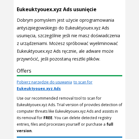
Eukeuktyouex.xyz Ads usunięcie
Dobrym pomysłem jest użycie oprogramowania
antyszpiegowskiego do Eukeuktyouex.xyz Ads
usunięcia, szczególnie jeśli nie masz doświadczenia
z urządzeniami. Możesz spróbować wyeliminować
Eukeuktyouex.xyz Ads ręcznie, ale adware może
przywrócić, jeśli pozostaną resztki plików.
Offers
Pobierz narzędzie do usuwania
to scan for
Eukeuktyouex.xyz Ads
Use our recommended removal tool to scan for
Eukeuktyouex.xyz Ads. Trial version of provides detection of
computer threats like Eukeuktyouex.xyz Ads and assists in
its removal for
FREE
. You can delete detected registry
entries, files and processes yourself or purchase a
full
version
.