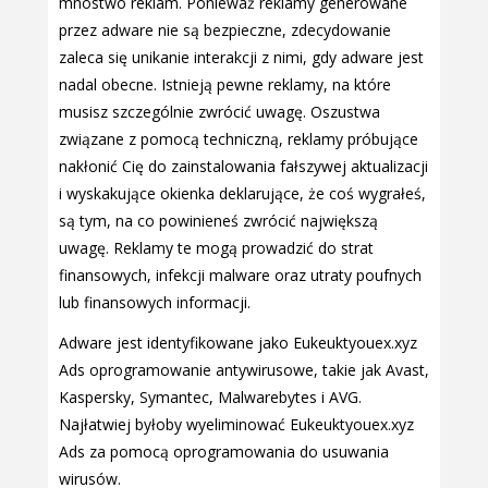
mnóstwo reklam. Ponieważ reklamy generowane
przez adware nie są bezpieczne, zdecydowanie
zaleca się unikanie interakcji z nimi, gdy adware jest
nadal obecne. Istnieją pewne reklamy, na które
musisz szczególnie zwrócić uwagę. Oszustwa
związane z pomocą techniczną, reklamy próbujące
nakłonić Cię do zainstalowania fałszywej aktualizacji
i wyskakujące okienka deklarujące, że coś wygrałeś,
są tym, na co powinieneś zwrócić największą
uwagę. Reklamy te mogą prowadzić do strat
finansowych, infekcji malware oraz utraty poufnych
lub finansowych informacji.
Adware jest identyfikowane jako Eukeuktyouex.xyz
Ads oprogramowanie antywirusowe, takie jak Avast,
Kaspersky, Symantec, Malwarebytes i AVG.
Najłatwiej byłoby wyeliminować Eukeuktyouex.xyz
Ads za pomocą oprogramowania do usuwania
wirusów.