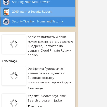
Securing Your Web Browser
2015 Internet Security Report
Security Tips from Homeland Security
Apple Уязвимость WebKit
может раскрывать реальные
IP-адреса, несмотря на
защиту iCloud Private Relay и
прокси
6 часов ago.
De Bijenkorf уведомляет
клиентов о инциденте с
безопасностью у
логистического провайдера
9 часов ago.
Удалить SearchAnyGame
Search browser hijacker
10 часов ago.