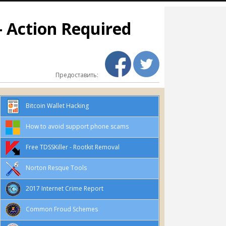
Action Required
Предоставить:
Bitcoin Wallet Hacking
How to avoid support phone scams
Free TDSSKiller - Rootkit Removal
Norton Resque Tools
2017 Internet Crime Report
Common Froud Schemes