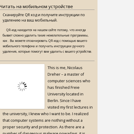
Читать на мобильном устройстве
Сканируйте QR код и получите инструкции по
удалению на ваш мобильный.
QR-код находится на нашем сайте потому, что иногда
бывает сложно удалить такие нежелательные программы,
как . Вы можете отсканировать QR-код с помощью вашего
мобильного телефона и получить инструкции ручного
удаления, которые помогут вам удалить с вашего устройства.
This is me, Nicolaus
Dreher – a master of
computer sciences who
has finished Freie
University located in
Berlin. Since I have
visited my first lectures in
the university, I knew who I want to be. I realized
that computer systems are nothing without a
proper security and protection. As there are a
number of dangerous malware nowadays, it is