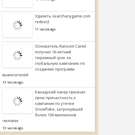
Удалить searchanygame.com
redirect
11 часов ago.
Основатель Ransom Cartel
получил 16-летний
тюремный срок за
глобальную кампанию по
созданию программ-
вымогателей
13 часов ago.
Канадский хакер признал
свою причастность к
кампании по утечке
Snowflake, затронувшей
более 100 миллионов
человек
13 часов ago.