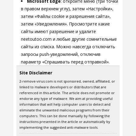
Microsoft Edge
: откройте меню (три точки
в правом верхнем углу), затем «Настройки»,
затем «Файлы cookie и разрешения сайта»,
затем «Уведомления». Просмотрите какие
сайты имеют разрешение и удалите
neetoutoo.com и любые другие сомнительные
сайты из списка. Можно навсегда отключить
запросы push-уведомлений, отключив
параметр «Спрашивать перед отправкой».
Site Disclaimer
2-remove-virus.com is not sponsored, owned, affiliated, or
linked to malware developers or distributors that are
referenced in this article. The article does not promote or
endorse any type of malware. We aim at providing useful
information that will help computer users to detect and
eliminate the unwanted malicious programs from their
computers. This can be done manually by following the
instructions presented in the article or automatically by
implementing the suggested anti-malware tools.