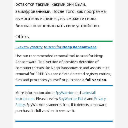
остаются такими, какими они были,
зашифрованными. После того, как программа-
вымогатель исчезнет, вы сможете снова
безопасно использовать свое устройство.
Offers
Скачать утилиту
to scan for
Neqp Ransomware
Use our recommended removal tool to scan for Neqp
Ransomware. Trial version of provides detection of
computer threats like Neqp Ransomware and assists in its
removal for
FREE
. You can delete detected registry entries,
files and processes yourself or purchase a
full version
.
More information about
SpyWarrior
and
Uninstall
Instructions
. Please review
SpyWarrior EULA
and
Privacy
Policy
. SpyWarrior scanner is free. If it detects a malware,
purchase its full version to remove it.