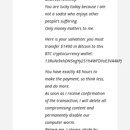
You are lucky today because I am
not a sadist who enjoys other
people’s suffering.
Only money matters to me.
Here is your salvation: you must
transfer $1490 in Bitcoin to this
BTC cryptocurrency wallet:
13RuNi9xhDN5ngYy251h4WFDYoE3VA4kPJ
You have exactly 48 hours to
make the payment, so think less,
and do more.
As soon as I receive confirmation
of the transaction, I will delete all
compromising content and
permanently disable our
computer worm.
Believe me, I always abide by