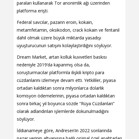
paraları kullanarak Tor anonimlik ağı üzerinden
platforma erişti.
Federal savcılar, pazarın eroin, kokain,
metamfetamin, oksikodon, crack kokain ve fentanil
dahil olmak üzere büyük miktarda yasadışı
uyuşturucunun satışını kolaylaştırdığını söylüyor.
Dream Market, artan kolluk kuvvetleri baskısı
nedeniyle 2019’da kapanmış olsa da,
soruşturmacılar platformla ilişkili kripto para
cüzdanlarını izlemeye devam etti. Yetkililer, piyasa
ortadan kaldıktan sonra milyonlarca dolarlık
komisyon ödemelerinin, piyasa ortadan kaldıktan
sonra birkaç yıl boyunca sözde “Rüya Cüzdanları”
olarak adlandırılan işlemlerde dokunulmadığını
söylüyor.
İddianameye göre, Andresen’in 2022 sonlarında
pazar yerinin altyapısına bağlı orijinal özel anahtarları