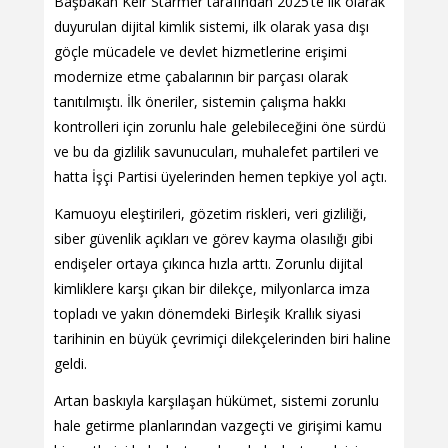
Başbakan Keir Starmer tarafından 2025’te ilk olarak
duyurulan dijital kimlik sistemi, ilk olarak yasa dışı
göçle mücadele ve devlet hizmetlerine erişimi
modernize etme çabalarının bir parçası olarak
tanıtılmıştı. İlk öneriler, sistemin çalışma hakkı
kontrolleri için zorunlu hale gelebileceğini öne sürdü
ve bu da gizlilik savunucuları, muhalefet partileri ve
hatta İşçi Partisi üyelerinden hemen tepkiye yol açtı.
Kamuoyu eleştirileri, gözetim riskleri, veri gizliliği,
siber güvenlik açıkları ve görev kayma olasılığı gibi
endişeler ortaya çıkınca hızla arttı. Zorunlu dijital
kimliklere karşı çıkan bir dilekçe, milyonlarca imza
topladı ve yakın dönemdeki Birleşik Krallık siyasi
tarihinin en büyük çevrimiçi dilekçelerinden biri haline
geldi.
Artan baskıyla karşılaşan hükümet, sistemi zorunlu
hale getirme planlarından vazgeçti ve girişimi kamu