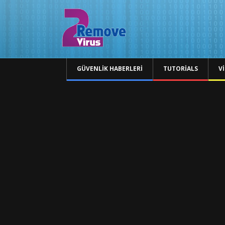
GÜVENLIK HABERLERI
TUTORIALS
V