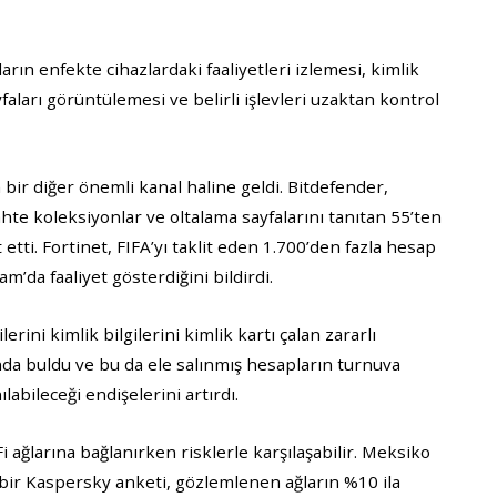
rın enfekte cihazlardaki faaliyetleri izlemesi, kimlik
faları görüntülemesi ve belirli işlevleri uzaktan kontrol
n bir diğer önemli kanal haline geldi. Bitdefender,
te koleksiyonlar ve oltalama sayfalarını tanıtan 55’ten
 etti. Fortinet, FIFA’yı taklit eden 1.700’den fazla hesap
da faaliyet gösterdiğini bildirdi.
ilerini kimlik bilgilerini kimlik kartı çalan zararlı
ında buldu ve bu da ele salınmış hesapların turnuva
labileceği endişelerini artırdı.
Fi ağlarına bağlanırken risklerle karşılaşabilir. Meksiko
 bir Kaspersky anketi, gözlemlenen ağların %10 ila