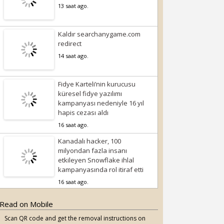
13 saat ago.
Kaldır searchanygame.com
redirect
14 saat ago.
Fidye Karteli’nin kurucusu
küresel fidye yazılımı
kampanyası nedeniyle 16 yıl
hapis cezası aldı
16 saat ago.
Kanadalı hacker, 100
milyondan fazla insanı
etkileyen Snowflake ihlal
kampanyasında rol itiraf etti
16 saat ago.
Read on Mobile
Scan QR code and get the removal instructions on