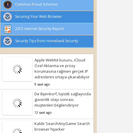
Common Froud Schemes
Securing Your Web Browser
2015 Internet Security Report
Security Tips from Homeland Security
Apple WebKit kusuru, iCloud
Özel Aktarma ve proxy
korumasına rağmen gerçek IP
adreslerini ortaya çıkarabiliyor
9 saat ago.
De Bijenkorf, lojistik sağlayıcıda
güvenlik olayı sonrası
müşterileri bilgilendiriyor
12 saat ago.
Kaldır SearchAnyGame Search
browser hijacker