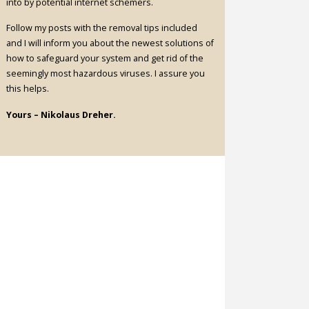
into by potential internet schemers.
Follow my posts with the removal tips included
and I will inform you about the newest solutions of
how to safeguard your system and get rid of the
seemingly most hazardous viruses. I assure you
this helps.
Yours – Nikolaus Dreher.