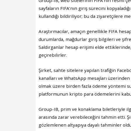
Group-IB, web sitelerinin FIFA’nın resmi çevr
sayfaların FIFA’nın giriş sürecini kopyaladı
kullandığı bildiriliyor; bu da ziyaretçilere 
Araştırmacılar, amaçın genellikle FIFA hesa
durumlarda, mağdurlar giriş bilgileri ve şifr
Saldırganlar hesap erişimi elde ettiklerinde, 
geçirebilirler.
Şirket, sahte sitelere yapılan trafiğin Fac
kanalları ve WhatsApp mesajları üzerinden yön
olmak üzere birden fazla ödeme yöntemi sun
platformunun kripto para ödemelerini kabul 
Group-IB, prim ve konaklama biletleriyle ilgi
arasında zarar verebileceğini tahmin etti. 
gözlemlenen altyapıya dayalı tahminler oldu