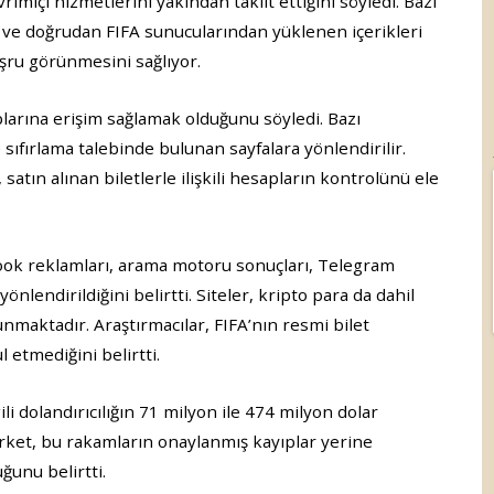
imiçi hizmetlerini yakından taklit ettiğini söyledi. Bazı
ğı ve doğrudan FIFA sunucularından yüklenen içerikleri
meşru görünmesini sağlıyor.
plarına erişim sağlamak olduğunu söyledi. Bazı
e sıfırlama talebinde bulunan sayfalara yönlendirilir.
satın alınan biletlerle ilişkili hesapların kontrolünü ele
ebook reklamları, arama motoru sonuçları, Telegram
lendirildiğini belirtti. Siteler, kripto para da dahil
maktadır. Araştırmacılar, FIFA’nın resmi bilet
etmediğini belirtti.
li dolandırıcılığın 71 milyon ile 474 milyon dolar
Şirket, bu rakamların onaylanmış kayıplar yerine
ğunu belirtti.