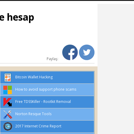
ve hesap
Paylaş:
Bitcoin Wallet Hacking
How to avoid support phone scams
Free TDSSKiller - Rootkit Removal
Norton Resque Tools
2017 Internet Crime Report