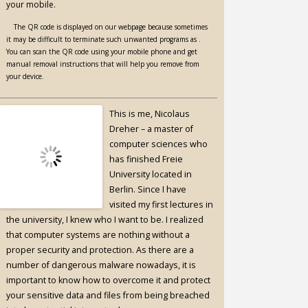
your mobile.
The QR code is displayed on our webpage because sometimes
it may be difficult to terminate such unwanted programs as .
You can scan the QR code using your mobile phone and get
manual removal instructions that will help you remove from
your device.
This is me, Nicolaus
Dreher – a master of
computer sciences who
has finished Freie
University located in
Berlin. Since I have
visited my first lectures in
the university, I knew who I want to be. I realized
that computer systems are nothing without a
proper security and protection. As there are a
number of dangerous malware nowadays, it is
important to know how to overcome it and protect
your sensitive data and files from being breached