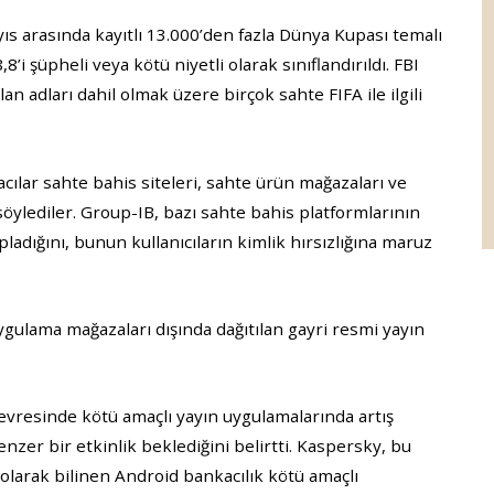
ıs arasında kayıtlı 13.000’den fazla Dünya Kupası temalı
8’i şüpheli veya kötü niyetli olarak sınıflandırıldı. FBI
an adları dahil olmak üzere birçok sahte FIFA ile ilgili
macılar sahte bahis siteleri, sahte ürün mağazaları ve
 söylediler. Group-IB, bazı sahte bahis platformlarının
ladığını, bunun kullanıcıların kimlik hırsızlığına maruz
ygulama mağazaları dışında dağıtılan gayri resmi yayın
çevresinde kötü amaçlı yayın uygulamalarında artış
zer bir etkinlik beklediğini belirtti. Kaspersky, bu
olarak bilinen Android bankacılık kötü amaçlı