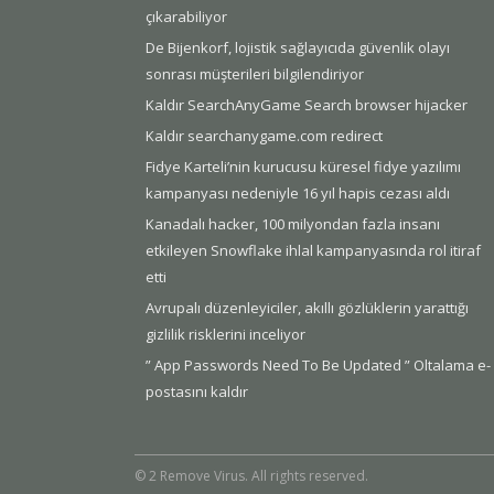
çıkarabiliyor
De Bijenkorf, lojistik sağlayıcıda güvenlik olayı
sonrası müşterileri bilgilendiriyor
Kaldır SearchAnyGame Search browser hijacker
Kaldır searchanygame.com redirect
Fidye Karteli’nin kurucusu küresel fidye yazılımı
kampanyası nedeniyle 16 yıl hapis cezası aldı
Kanadalı hacker, 100 milyondan fazla insanı
etkileyen Snowflake ihlal kampanyasında rol itiraf
etti
Avrupalı düzenleyiciler, akıllı gözlüklerin yarattığı
gizlilik risklerini inceliyor
” App Passwords Need To Be Updated ” Oltalama e-
postasını kaldır
© 2 Remove Virus. All rights reserved.