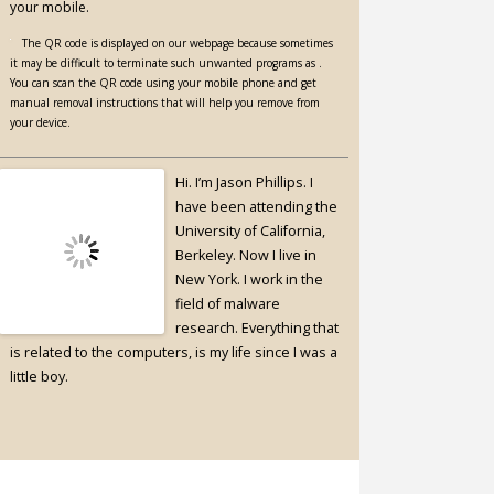
your mobile.
The QR code is displayed on our webpage because sometimes
it may be difficult to terminate such unwanted programs as .
You can scan the QR code using your mobile phone and get
manual removal instructions that will help you remove from
your device.
Hi. I’m Jason Phillips. I
have been attending the
University of California,
Berkeley. Now I live in
New York. I work in the
field of malware
research. Everything that
is related to the computers, is my life since I was a
little boy.