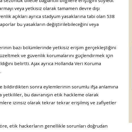
sezonluk biletle bağlantılı bilgilere eriştiğini söyledi.
tarmayı veya yetkisiz olarak tamamen devre dışı
enlik açıkları ayrıca stadyum yasaklarına tabi olan 538
 raporlar bu yasakların değiştirilebileceğini veya
lerinin bazı bölümlerinde yetkisiz erişim gerçekleştiğini
ri düzeltmek ve güvenlik korumalarını güçlendirmek için
dığını belirtti. Ajax ayrıca Hollanda Veri Koruma
.
re bildirdikten sonra eylemlerinin sorumlu ifşa anlamına
nda yetkililer, bu davranışın etik hackleme olarak
lere izinsiz olarak tekrar tekrar erişilmiş ve zafiyetler
re, etik hackerların genellikle sorunları doğrudan