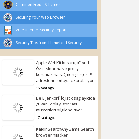
Common Froud Schemes
Securing Your Web Browser
2015 Internet Security Report
Security Tips from Homeland Security
Apple WebKit kusuru, iCloud
Özel Aktarma ve proxy
korumasına rağmen gerçek IP
adreslerini ortaya çıkarabiliyor
15 saat ago.
De Bijenkorf, lojistik sağlayıcıda
güvenlik olayı sonrası
müşterileri bilgilendiriyor
17 saat ago.
Kaldır SearchAnyGame Search
browser hijacker