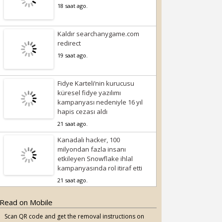
18 saat ago.
Kaldır searchanygame.com
redirect
19 saat ago.
Fidye Karteli’nin kurucusu
küresel fidye yazılımı
kampanyası nedeniyle 16 yıl
hapis cezası aldı
21 saat ago.
Kanadalı hacker, 100
milyondan fazla insanı
etkileyen Snowflake ihlal
kampanyasında rol itiraf etti
21 saat ago.
Read on Mobile
Scan QR code and get the removal instructions on