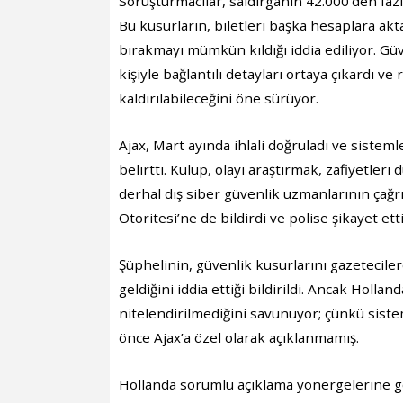
Soruşturmacılar, saldırganın 42.000’den fazla 
Bu kusurların, biletleri başka hesaplara ak
bırakmayı mümkün kıldığı iddia ediliyor. Güv
kişiyle bağlantılı detayları ortaya çıkardı ve
kaldırılabileceğini öne sürüyor.
Ajax, Mart ayında ihlali doğruladı ve sistem
belirtti. Kulüp, olayı araştırmak, zafiyetle
derhal dış siber güvenlik uzmanlarının çağrıl
Otoritesi’ne de bildirdi ve polise şikayet etti
Şüphelinin, güvenlik kusurlarını gazetecile
geldiğini iddia ettiği bildirildi. Ancak Holla
nitelendirilmediğini savunuyor; çünkü sistem
önce Ajax’a özel olarak açıklanmamış.
Hollanda sorumlu açıklama yönergelerine gö