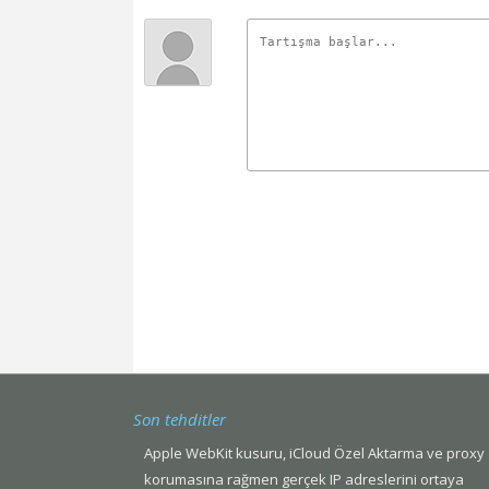
Son tehditler
Apple WebKit kusuru, iCloud Özel Aktarma ve proxy
korumasına rağmen gerçek IP adreslerini ortaya