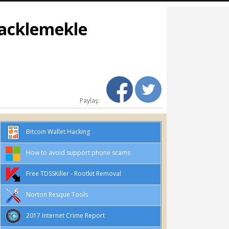
Hacklemekle
Paylaş:
Bitcoin Wallet Hacking
How to avoid support phone scams
Free TDSSKiller - Rootkit Removal
Norton Resque Tools
2017 Internet Crime Report