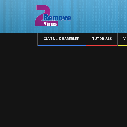
GÜVENLIK HABERLERI
TUTORIALS
V