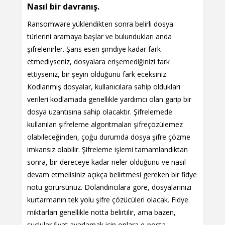
Nasıl bir davranış.
Ransomware yüklendikten sonra belirli dosya
türlerini aramaya başlar ve bulundukları anda
şifrelenirler. Şans eseri şimdiye kadar fark
etmediyseniz, dosyalara erişemediğinizi fark
ettiyseniz, bir şeyin olduğunu fark eceksiniz.
Kodlanmış dosyalar, kullanıcılara sahip oldukları
verileri kodlamada genellikle yardımcı olan garip bir
dosya uzantısına sahip olacaktır. Şifrelemede
kullanılan şifreleme algoritmaları şifreçözülemez
olabileceğinden, çoğu durumda dosya şifre çözme
imkansız olabilir. Şifreleme işlemi tamamlandıktan
sonra, bir dereceye kadar neler olduğunu ve nasıl
devam etmelisiniz açıkça belirtmesi gereken bir fidye
notu görürsünüz. Dolandırıcılara göre, dosyalarınızı
kurtarmanın tek yolu şifre çözücüleri olacak. Fidye
miktarları genellikle notta belirtilir, ama bazen,
suçlular fiyat ayarlamak için onlara e-posta