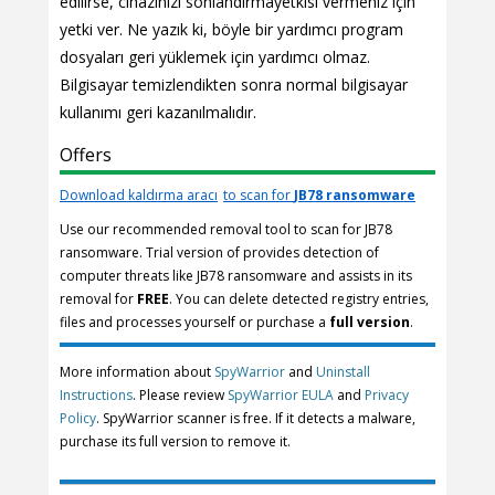
edilirse, cihazınızı sonlandırmayetkisi vermeniz için
yetki ver. Ne yazık ki, böyle bir yardımcı program
dosyaları geri yüklemek için yardımcı olmaz.
Bilgisayar temizlendikten sonra normal bilgisayar
kullanımı geri kazanılmalıdır.
Offers
Download kaldırma aracı
to scan for
JB78 ransomware
Use our recommended removal tool to scan for JB78
ransomware. Trial version of provides detection of
computer threats like JB78 ransomware and assists in its
removal for
FREE
. You can delete detected registry entries,
files and processes yourself or purchase a
full version
.
More information about
SpyWarrior
and
Uninstall
Instructions
. Please review
SpyWarrior EULA
and
Privacy
Policy
. SpyWarrior scanner is free. If it detects a malware,
purchase its full version to remove it.