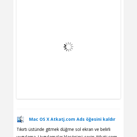
Mac OS X Atkatj.com Ads öğesini kaldır
Tıkırtı üstünde gitmek düğme sol ekran ve belirli
uygulama. Uygulamalar klasörünü seçip Atkatj.com