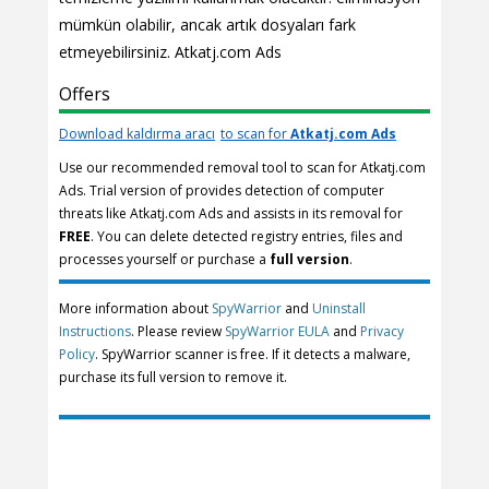
mümkün olabilir, ancak artık dosyaları fark
etmeyebilirsiniz. Atkatj.com Ads
Offers
Download kaldırma aracı
to scan for
Atkatj.com Ads
Use our recommended removal tool to scan for Atkatj.com
Ads. Trial version of provides detection of computer
threats like Atkatj.com Ads and assists in its removal for
FREE
. You can delete detected registry entries, files and
processes yourself or purchase a
full version
.
More information about
SpyWarrior
and
Uninstall
Instructions
. Please review
SpyWarrior EULA
and
Privacy
Policy
. SpyWarrior scanner is free. If it detects a malware,
purchase its full version to remove it.