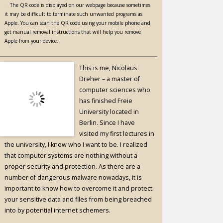
The QR code is displayed on our webpage because sometimes
it may be difficult to terminate such unwanted programs as
Apple. You can scan the QR code using your mobile phone and
get manual removal instructions that will help you remove
Apple from your device.
This is me, Nicolaus
Dreher – a master of
computer sciences who
has finished Freie
University located in
Berlin. Since I have
visited my first lectures in
the university, I knew who I want to be. I realized
that computer systems are nothing without a
proper security and protection. As there are a
number of dangerous malware nowadays, it is
important to know how to overcome it and protect
your sensitive data and files from being breached
into by potential internet schemers.