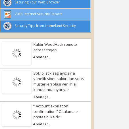
Securing Your Web Browser
2015 Internet Security Report
Security Tips from Homeland Security
Kaldır WeedHack remote
access trojan
4 saat ago.
Bol, lojistik sağlayıcısına
yönelik siber saldırıdan sonra
müşterileri olası veri ihlali
konusunda uyarıyor
4 saat ago.
” Account expiration
confirmation ” Oltalama e-
postasını kaldır
4 saat ago.