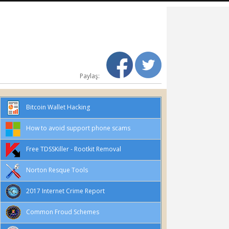
Paylaş:
Bitcoin Wallet Hacking
How to avoid support phone scams
Free TDSSKiller - Rootkit Removal
Norton Resque Tools
2017 Internet Crime Report
Common Froud Schemes