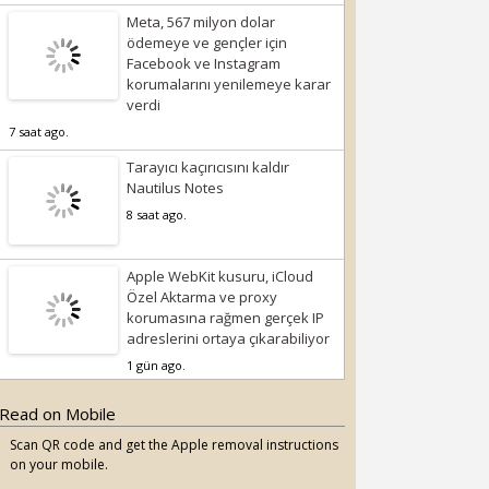
Meta, 567 milyon dolar
ödemeye ve gençler için
Facebook ve Instagram
korumalarını yenilemeye karar
verdi
7 saat ago.
Tarayıcı kaçırıcısını kaldır
Nautilus Notes
8 saat ago.
Apple WebKit kusuru, iCloud
Özel Aktarma ve proxy
korumasına rağmen gerçek IP
adreslerini ortaya çıkarabiliyor
1 gün ago.
Read on Mobile
Scan QR code and get the Apple removal instructions
on your mobile.