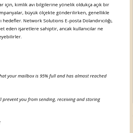
r için, kimlik avı bilgilerine yönelik oldukça açık bir
kampanyalar, büyük ölçekte gönderilirken, genellikle
rı hedefler. Network Solutions E-posta Dolandırıcılığı,
et eden işaretlere sahiptir, ancak kullanıcılar ne
yebilirler.
that your mailbox is 95% full and has almost reached
ll prevent you from sending, receiving and storing
E