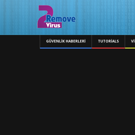
GÜVENLIK HABERLERI
TUTORIALS
V