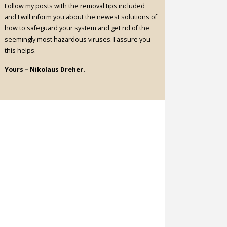
Follow my posts with the removal tips included
and I will inform you about the newest solutions of
how to safeguard your system and get rid of the
seemingly most hazardous viruses. I assure you
this helps.
Yours – Nikolaus Dreher.