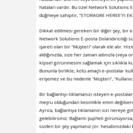
hataları vardır. Bu özel Network Solutions E-
düğmeye sahiptir, “STORAGRE HEREE’YI EKL
Dikkat edilmesi gereken bir diğer şey, bir e-
Network Solutions E-posta Dolandırıcılığı s
işareti olan bir “Müşteri” olarak ele alır. Hi
aldığınızda, size her zaman adınızla (veya o
kişisel görünmesini sağlamak için sıklıkla k
Bununla birlikte, kötü amaçlı e-postalar kull
erişemez ve bu nedenle “Müşteri”, “Kullanıcı
Bir bağlantıyı tıklamanızı isteyen e-postal
meşru olduğundan kesinlikle emin değilseniz
Ayrıca, bağlantıya tıklamanın sizi nereye gö
gelebilirsiniz. Bağlantı şüpheli görünüyorsa
sizden bir şey yapmanız (ör. hesabınızdaki 