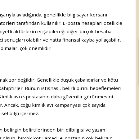
şarıyla avladığında, genellikle bilgisayar korsanı
törleri tarafından kullanılır. E-posta hesapları özellikle
iyetli aktörlerin erişebileceği diğer birçok hesaba
 sonuçları olabilir ve hatta finansal kayba yol açabilir,
 olmaları çok önemlidir.
ak zor değildir. Genellikle düşük çabalıdırlar ve kötü
ahiptirler. Bunun istisnası, belirli birini hedeflemeleri
. Kimlik avı e-postasının daha güvenilir görünmesini
rler. Ancak, çoğu kimlik avı kampanyası çok sayıda
isel bilgi içermez.
 belirgin belirtilerinden biri dilbilgisi ve yazım
ş olsun, birçok kötü amaçlı e-postanın çok belirgin