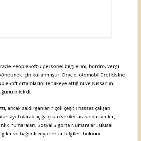
racle PeopleSoft’u personel bilgilerini, bordro, vergi
 yönetmek için kullanmıştır. Oracle, otomobil üreticisine
opleSoft ortamlarını tehlikeye attığını ve Nissan’ın
uğunu bildirdi.
ti, ancak saldırganların çok çeşitli hassas çalışan
otansiyel olarak açığa çıkan veriler arasında isimler,
venlik numaraları, Sosyal Sigorta Numaraları, ulusal
ilgiler ve bağımlı veya lehtar bilgileri bulunur.