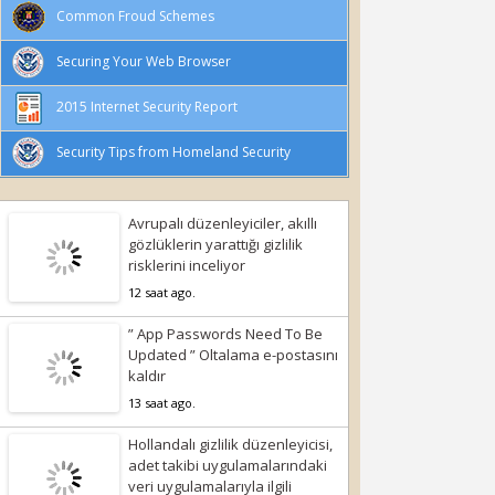
Common Froud Schemes
Securing Your Web Browser
2015 Internet Security Report
Security Tips from Homeland Security
Avrupalı düzenleyiciler, akıllı
gözlüklerin yarattığı gizlilik
risklerini inceliyor
12 saat ago.
” App Passwords Need To Be
Updated ” Oltalama e-postasını
kaldır
13 saat ago.
Hollandalı gizlilik düzenleyicisi,
adet takibi uygulamalarındaki
veri uygulamalarıyla ilgili