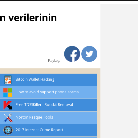
n verilerinin
Paylaş:
Bitcoin Wallet Hacking
How to avoid support phone scams
Free TDSSKiller - Rootkit Removal
Norton Resque Tools
2017 Internet Crime Report