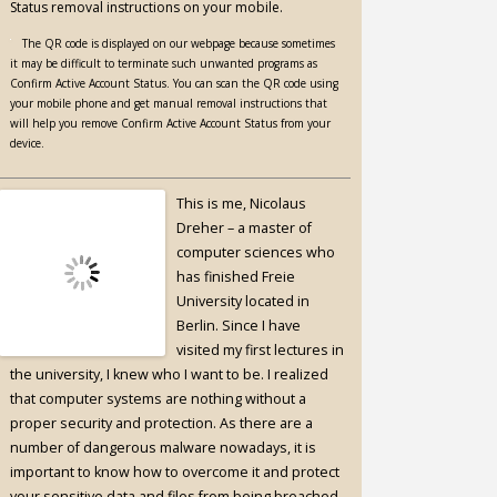
Status removal instructions on your mobile.
The QR code is displayed on our webpage because sometimes
it may be difficult to terminate such unwanted programs as
Confirm Active Account Status. You can scan the QR code using
your mobile phone and get manual removal instructions that
will help you remove Confirm Active Account Status from your
device.
This is me, Nicolaus
Dreher – a master of
computer sciences who
has finished Freie
University located in
Berlin. Since I have
visited my first lectures in
the university, I knew who I want to be. I realized
that computer systems are nothing without a
proper security and protection. As there are a
number of dangerous malware nowadays, it is
important to know how to overcome it and protect
your sensitive data and files from being breached