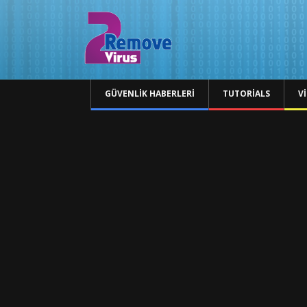
GÜVENLIK HABERLERI
TUTORIALS
V