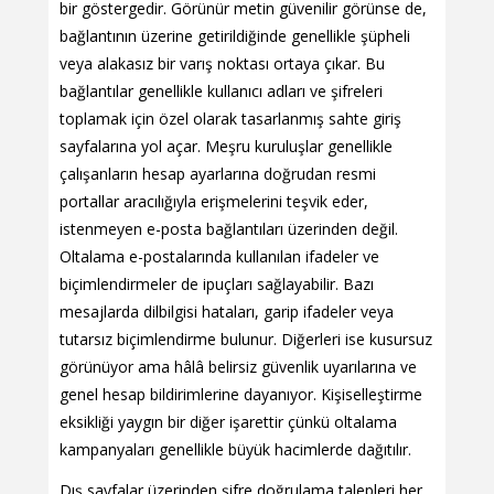
bir göstergedir. Görünür metin güvenilir görünse de,
bağlantının üzerine getirildiğinde genellikle şüpheli
veya alakasız bir varış noktası ortaya çıkar. Bu
bağlantılar genellikle kullanıcı adları ve şifreleri
toplamak için özel olarak tasarlanmış sahte giriş
sayfalarına yol açar. Meşru kuruluşlar genellikle
çalışanların hesap ayarlarına doğrudan resmi
portallar aracılığıyla erişmelerini teşvik eder,
istenmeyen e-posta bağlantıları üzerinden değil.
Oltalama e-postalarında kullanılan ifadeler ve
biçimlendirmeler de ipuçları sağlayabilir. Bazı
mesajlarda dilbilgisi hataları, garip ifadeler veya
tutarsız biçimlendirme bulunur. Diğerleri ise kusursuz
görünüyor ama hâlâ belirsiz güvenlik uyarılarına ve
genel hesap bildirimlerine dayanıyor. Kişiselleştirme
eksikliği yaygın bir diğer işarettir çünkü oltalama
kampanyaları genellikle büyük hacimlerde dağıtılır.
Dış sayfalar üzerinden şifre doğrulama talepleri her