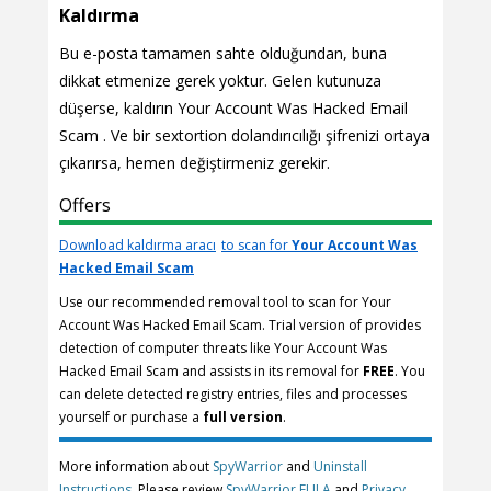
Kaldırma
Bu e-posta tamamen sahte olduğundan, buna
dikkat etmenize gerek yoktur. Gelen kutunuza
düşerse, kaldırın Your Account Was Hacked Email
Scam . Ve bir sextortion dolandırıcılığı şifrenizi ortaya
çıkarırsa, hemen değiştirmeniz gerekir.
Offers
Download kaldırma aracı
to scan for
Your Account Was
Hacked Email Scam
Use our recommended removal tool to scan for Your
Account Was Hacked Email Scam. Trial version of provides
detection of computer threats like Your Account Was
Hacked Email Scam and assists in its removal for
FREE
. You
can delete detected registry entries, files and processes
yourself or purchase a
full version
.
More information about
SpyWarrior
and
Uninstall
Instructions
. Please review
SpyWarrior EULA
and
Privacy