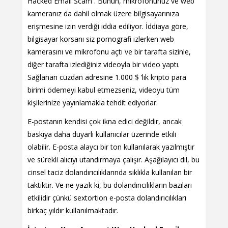
Hacked Email Scam . Bunun, mikrofonunuz ve web
kameranız da dahil olmak üzere bilgisayarınıza
erişmesine izin verdiği iddia ediliyor. İddiaya göre,
bilgisayar korsanı siz pornografi izlerken web
kamerasını ve mikrofonu açtı ve bir tarafta sizinle,
diğer tarafta izlediğiniz videoyla bir video yaptı.
Sağlanan cüzdan adresine 1.000 $ ‘lık kripto para
birimi ödemeyi kabul etmezseniz, videoyu tüm
kişilerinize yayınlamakla tehdit ediyorlar.
E-postanın kendisi çok ikna edici değildir, ancak
baskıya daha duyarlı kullanıcılar üzerinde etkili
olabilir. E-posta alaycı bir ton kullanılarak yazılmıştır
ve sürekli alıcıyı utandırmaya çalışır. Aşağılayıcı dil, bu
cinsel taciz dolandırıcılıklarında sıklıkla kullanılan bir
taktiktir. Ve ne yazık ki, bu dolandırıcılıkların bazıları
etkilidir çünkü sextortion e-posta dolandırıcılıkları
birkaç yıldır kullanılmaktadır.