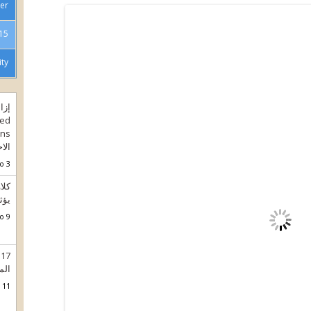
er
curity Report
ity
ted
الا
3 months ago.
كلا
يؤث
9 months ago.
الم
11 months ago.