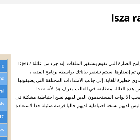
Isza ransomware أو فيروس .isza هو نوع من البرامج الضارة التي تقوم بتشفير الملفات. إنه جزء من عائلة Djvu /
ing
دارات التي تم إصدارها. سيتم تشفير بياناتك بواسطة برنامج الفدية ،
ms
دوى خطيرة للغاية. إلى جانب الامتدادات المختلفة التي يضيفونها
إلى الملفات المشفرة ، فإن إصدارات برامج الفدية من هذه العائلة متطابقة في الغالب. يعرف هذا لأنه Isza
val
ملفات المشفرة. يجب ألا يواجه المستخدمون الذين لديهم نسخ احتياطية مشكلة في
ls
ليس لديهم نسخة احتياطية لديهم حاليا فرصة ضئيلة جدا لاستعادة
Crime Report
es