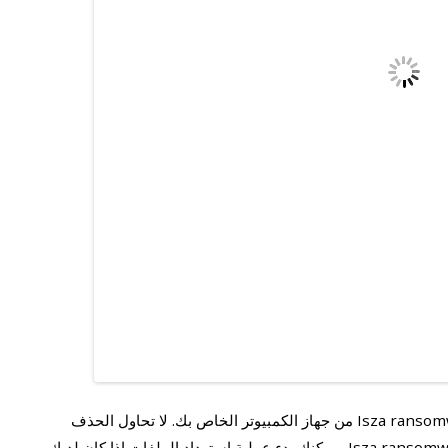
استخدم برنامج مكافحة البرامج الضارة لإزالته Isza ransomware من جهاز الكمبيوتر الخاص بك. لا تحاول الحذف
يدويا لأنك تخاطر بالتسبب في المزيد من الضرر Isza ransomware . يمكنك بدء عملية استرداد الملفات إذا كان لديك