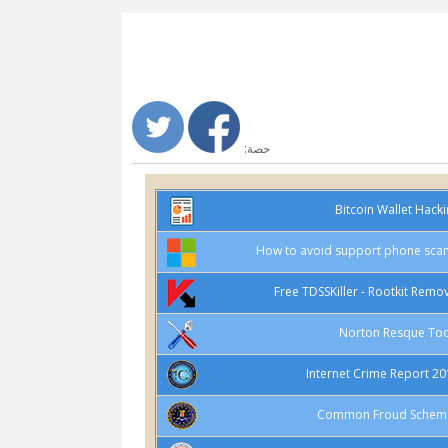
حصة:
Bitcoin Wallet Hack
How to avoid support phone sca
Free TDSSKiller - Rootkit Remo
Norton Resque Too
2017 Internet 
Common Froud Schem