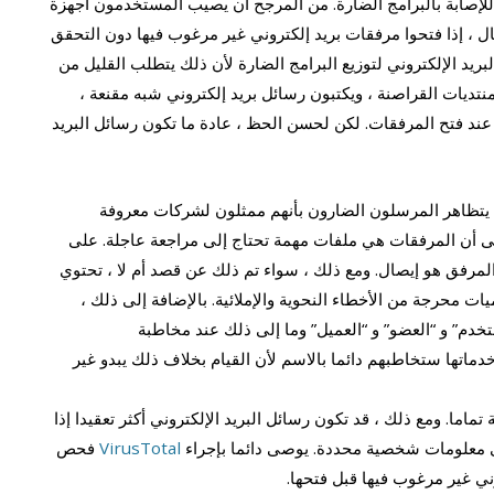
للإصابة بالبرامج الضارة. من المرجح أن يصيب المستخدمون أجهزة
ال ، إذا فتحوا مرفقات بريد إلكتروني غير مرغوب فيها دون التحقق
ريد الإلكتروني لتوزيع البرامج الضارة لأن ذلك يتطلب القليل من
نتديات القراصنة ، ويكتبون رسائل بريد إلكتروني شبه مقنعة ،
عند فتح المرفقات. لكن لحسن الحظ ، عادة ما تكون رسائل البريد
ا يتظاهر المرسلون الضارون بأنهم ممثلون لشركات معروفة
 إلى أن المرفقات هي ملفات مهمة تحتاج إلى مراجعة عاجلة. على
المرفق هو إيصال. ومع ذلك ، سواء تم ذلك عن قصد أم لا ، تحتوي
ات محرجة من الأخطاء النحوية والإملائية. بالإضافة إلى ذلك ،
دم” و “العضو” و “العميل” وما إلى ذلك عند مخاطبة
تها ستخاطبهم دائما بالاسم لأن القيام بخلاف ذلك يبدو غير
ماما. ومع ذلك ، قد تكون رسائل البريد الإلكتروني أكثر تعقيدا إذا
لى معلومات شخصية محددة. يوصى دائما بإجراء
VirusTotal
فحص
ي غير مرغوب فيها قبل فتحها.