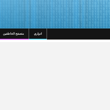
ادواري
متصفح الخاطفين