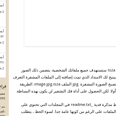
أبعد ansomware
2 years ago.
ker
2 years ago.
ons
2 years ago.
مثل الإصابات الأخرى من هذا النوع ، Isza ransomware ستستهدف جميع ملفاتك الشخصية. يتضمن ذلك الصور
يتيح لك الامتداد الذي تمت إضافته إلى الملفات المشفرة التعرف
على الملفات المتأثرة. يضيف هذا الملف .isza ، وستصبح الصورة المشفرة .jpg الملف image.jpg.isza. الطريقة
قراء
أولا. لكن الحصول على أداة فك التشفير لن يكون بهذه البساطة.
مسح 
tions
بمجرد تشفير الملفات ، سيقوم برنامج الفدية بإسقاط مذكرة فدية _readme.txt في المجلدات التي تحتوي على
يتم ع
ملفات على الرغم من كونها عامة جدا. لسوء الحظ ، يتطلب
يكون 