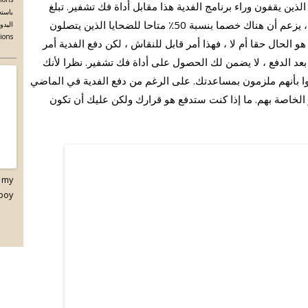
ين يقفون وراء برنامج الفدية هذا مقابل أداة فك تشفير. تبلغ
باستخ
تكلفة برنامج فك التشفير حاليا 980 دولارا. ومع ذلك ، يزعم أن هناك خصما بنسبة 50٪ متاحا للضحايا الذين يتصلون
tifications
ساعة. سواء كان هذا هو الحال حقا أم لا ، فهذا أمر قابل للنقاش ، لكن دفع الفدية أمر
عد الدفع ، لا يضمن لك الحصول على أداة فك تشفير. نظرا لأنك
وا بأنهم ملزمون بمساعدتك. على الرغم من دفع الفدية في الماضي
الخاصة بهم. ما إذا كنت ستدفع هو قرارك ولكن عليك أن تكون
s my
boy.