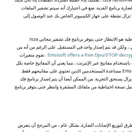
لضارة برنامج الفدية. ضع في اعتبارك أنه سيتم تشفير الملفات
 لا تزال نشطة على جهاز الكمبيوتر الخاص بك عند الوصول إلى
الخيار الوحيد الذي لديك إذا لم يكن لديك نسخة احتياطية هو الانتظار حتى يتوفر برنامج فك تشفير مجاني Isza
ت الحالي ، ولكن قد يتم إصدار واحد في المستقبل. على الرغم من أنه من
Emsisoft offers a free Djvu/STOP decry
Isza ransomware . تقوم متغيرات
 عائلة Djvu بتشفير الملفات باستخدام مفاتيح عبر الإنترنت ، مما يعني أن المفاتيح خاصة بكل
مستخدم. ويمكن لأداة فك التشفير التي توفرها Emsisoft مساعدة المستخدمين الذين تحتوي على مفاتيحهم فقط.
يزال يستحق التجربة. من الممكن أيضا أن يتم إصدار برنامج فك
Isza  في النهاية. قم بعمل نسخة احتياطية من ملفاتك المشفرة وانتظر حتى يتوفر برنامج
رق لتوزيع الإصابات الضارة. بشكل عام ، من المرجح أن يتعرض