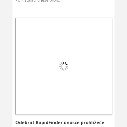
Po instalaci unese proh...
Odebrat RapidFinder únosce prohlížeče