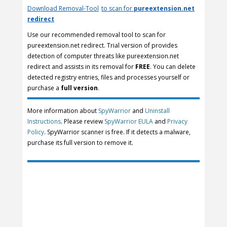
Download Removal-Tool
to scan for
pureextension.net
redirect
Use our recommended removal tool to scan for
pureextension.net redirect. Trial version of provides
detection of computer threats like pureextension.net
redirect and assists in its removal for
FREE
. You can delete
detected registry entries, files and processes yourself or
purchase a
full version
.
More information about
SpyWarrior
and
Uninstall
Instructions
. Please review
SpyWarrior EULA
and
Privacy
Policy
. SpyWarrior scanner is free. If it detects a malware,
purchase its full version to remove it.