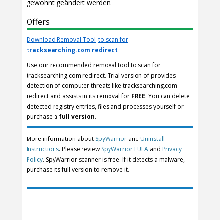
gewohnt geändert werden.
Offers
Download Removal-Tool
to scan for
tracksearching.com redirect
Use our recommended removal tool to scan for
tracksearching.com redirect. Trial version of provides
detection of computer threats like tracksearching.com
redirect and assists in its removal for
FREE
. You can delete
detected registry entries, files and processes yourself or
purchase a
full version
.
More information about
SpyWarrior
and
Uninstall
Instructions
. Please review
SpyWarrior EULA
and
Privacy
Policy
. SpyWarrior scanner is free. If it detects a malware,
purchase its full version to remove it.