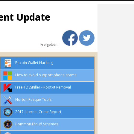
ment Update
Freigeben:
Bitcoin Wallet Hacking
How to avoid support phone scams
Free TDSSKiller - Rootkit Removal
Norton Resque Tools
2017 Internet Crime Report
Common Froud Schemes