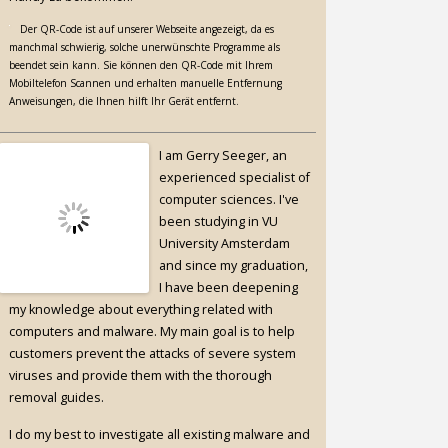
Der QR-Code ist auf unserer Webseite angezeigt, da es
manchmal schwierig, solche unerwünschte Programme als
beendet sein kann. Sie können den QR-Code mit Ihrem
Mobiltelefon Scannen und erhalten manuelle Entfernung
Anweisungen, die Ihnen hilft Ihr Gerät entfernt.
I am Gerry Seeger, an
experienced specialist of
computer sciences. I've
been studying in VU
University Amsterdam
and since my graduation,
I have been deepening
my knowledge about everything related with
computers and malware. My main goal is to help
customers prevent the attacks of severe system
viruses and provide them with the thorough
removal guides.
I do my best to investigate all existing malware and