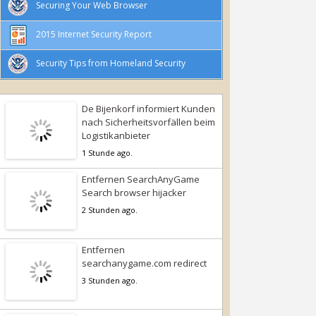
Securing Your Web Browser
2015 Internet Security Report
Security Tips from Homeland Security
De Bijenkorf informiert Kunden
nach Sicherheitsvorfällen beim
Logistikanbieter
1 Stunde ago.
Entfernen SearchAnyGame
Search browser hijacker
2 Stunden ago.
Entfernen
searchanygame.com redirect
3 Stunden ago.