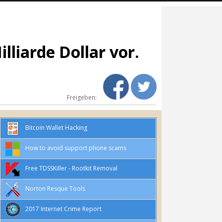
liarde Dollar vor.
Freigeben:
Bitcoin Wallet Hacking
How to avoid support phone scams
Free TDSSKiller - Rootkit Removal
Norton Resque Tools
2017 Internet Crime Report