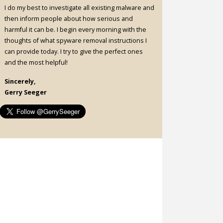
I do my best to investigate all existing malware and
then inform people about how serious and
harmful it can be. I begin every morning with the
thoughts of what spyware removal instructions I
can provide today. I try to give the perfect ones
and the most helpful!
Sincerely,
Gerry Seeger