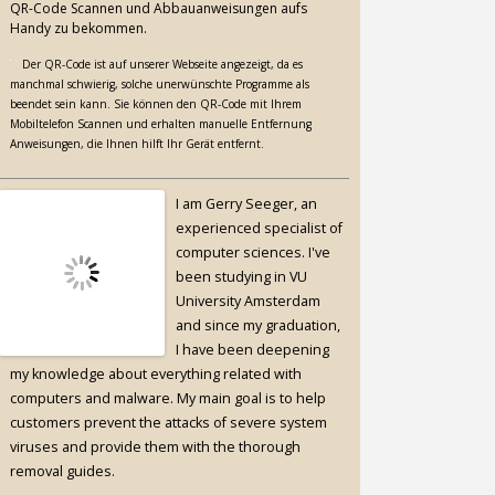
QR-Code Scannen und Abbauanweisungen aufs
Handy zu bekommen.
Der QR-Code ist auf unserer Webseite angezeigt, da es
manchmal schwierig, solche unerwünschte Programme als
beendet sein kann. Sie können den QR-Code mit Ihrem
Mobiltelefon Scannen und erhalten manuelle Entfernung
Anweisungen, die Ihnen hilft Ihr Gerät entfernt.
I am Gerry Seeger, an
experienced specialist of
computer sciences. I've
been studying in VU
University Amsterdam
and since my graduation,
I have been deepening
my knowledge about everything related with
computers and malware. My main goal is to help
customers prevent the attacks of severe system
viruses and provide them with the thorough
removal guides.