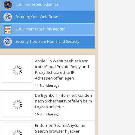
Common Froud Schemes
Securing Your Web Browser
2015 Internet Security Report
Security Tips from Homeland Security
Apple Ein WebKit-Fehler kann
trotz iCloud Private Relay und
Proxy-Schutz echte IP-
Adressen offenlegen
14 Stunden ago.
De Bijenkorf informiert Kunden
nach Sicherheitsvorfällen beim
Logistikanbieter
16 Stunden ago.
Entfernen SearchAnyGame
Search browser hijacker