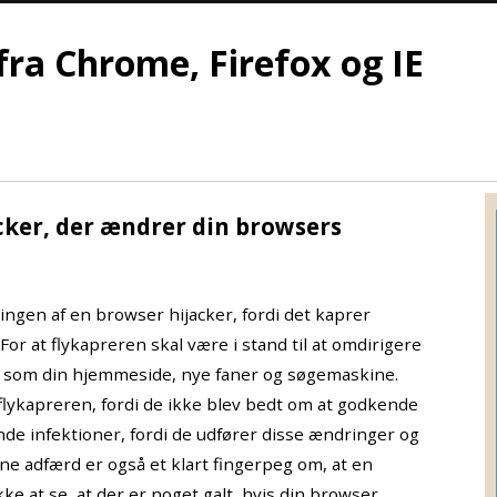
fra Chrome, Firefox og IE
cker, der ændrer din browsers
ingen af en browser hijacker, fordi det kaprer
or at flykapreren skal være i stand til at omdirigere
e som din hjemmeside, nye faner og søgemaskine.
flykapreren, fordi de ikke blev bedt om at godkende
de infektioner, fordi de udfører disse ændringer og
ne adfærd er også et klart fingerpeg om, at en
kke at se, at der er noget galt, hvis din browser