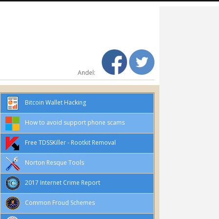
Andel:
Bitcoin Wallet Hacking
How to avoid support phone scams
Free TDSSKiller - Rootkit Removal
Norton Resque Tools
2017 Internet Crime Report
Common Froud Schemes