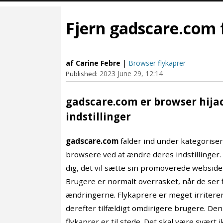
Fjern gadscare.com 
af Carine Febre
|
Browser flykaprer
2023 June 29, 12:14
Published:
gadscare.com er browser hija
indstillinger
gadscare.com
falder ind under kategoriser
browsere ved at ændre deres indstillinger. F
dig, det vil sætte sin promoverede websid
Brugere er normalt overrasket, når de ser 
ændringerne. Flykaprere er meget irriteren
derefter tilfældigt omdirigere brugere. Den
flykaprer er til stede. Det skal være svært i