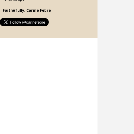
Faithufully, Carine Febre