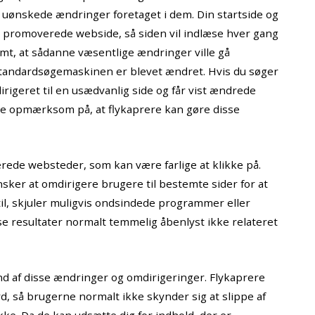
ave uønskede ændringer foretaget i dem. Din startside og
en’s promoverede webside, så siden vil indlæse hver gang
mt, at sådanne væsentlige ændringer ville gå
tandardsøgemaskinen er blevet ændret. Hvis du søger
irigeret til en usædvanlig side og får vist ændrede
re opmærksom på, at flykaprere kan gøre disse
erede websteder, som kan være farlige at klikke på.
sker at omdirigere brugere til bestemte sider for at
il, skjuler muligvis ondsindede programmer eller
se resultater normalt temmelig åbenlyst ikke relateret
nd af disse ændringer og omdirigeringer. Flykaprere
d, så brugerne normalt ikke skynder sig at slippe af
ke. Da de kan udsætte dig for indhold, der er