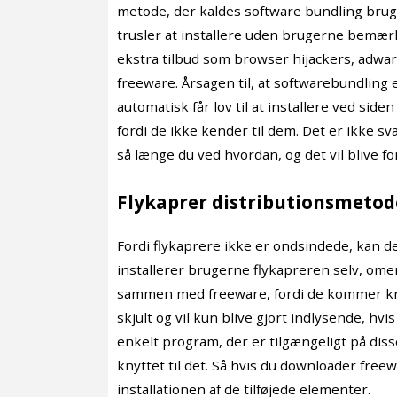
metode, der kaldes software bundling bruges 
trusler at installere uden brugerne bemærk
ekstra tilbud som browser hijackers, adwa
freeware. Årsagen til, at softwarebundling e
automatisk får lov til at installere ved siden
fordi de ikke kender til dem. Det er ikke sv
så længe du ved hvordan, og det vil blive fo
Flykaprer distributionsmetod
Fordi flykaprere ikke er ondsindede, kan de
installerer brugerne flykapreren selv, omend
sammen med freeware, fordi de kommer knyt
skjult og vil kun blive gjort indlysende, hvi
enkelt program, der er tilgængeligt på diss
knyttet til det. Så hvis du downloader freew
installationen af de tilføjede elementer.