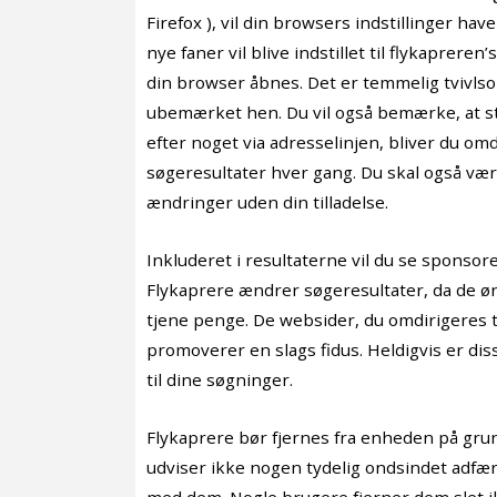
Firefox ), vil din browsers indstillinger h
nye faner vil blive indstillet til flykaprer
din browser åbnes. Det er temmelig tvivlso
ubemærket hen. Du vil også bemærke, at s
efter noget via adresselinjen, bliver du omd
søgeresultater hver gang. Du skal også væ
ændringer uden din tilladelse.
Inkluderet i resultaterne vil du se sponsor
Flykaprere ændrer søgeresultater, da de øn
tjene penge. De websider, du omdirigeres t
promoverer en slags fidus. Heldigvis er dis
til dine søgninger.
Flykaprere bør fjernes fra enheden på gru
udviser ikke nogen tydelig ondsindet adfær
med dem. Nogle brugere fjerner dem slet ik