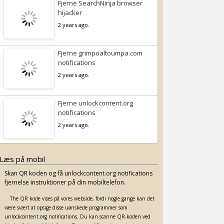
Fjerne SearchNinja browser
hijacker
2 years ago.
Fjerne grimpoaltoumpa.com
notifications
2 years ago.
Fjerne unlockcontent.org
notifications
2 years ago.
Læs på mobil
Skan QR koden og få unlockcontent.org notifications
fjernelse instruktioner på din mobiltelefon.
The QR kode vises på vores webside, fordi nogle gange kan det
være svært at opsige disse uønskede programmer som
unlockcontent.org notifications. Du kan scanne QR-koden ved