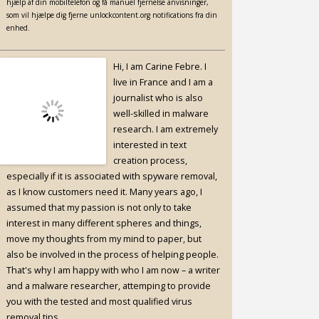
hjælp af din mobiltelefon og få manuel fjernelse anvisninger,
som vil hjælpe dig fjerne unlockcontent.org notifications fra din
enhed.
Hi, I am Carine Febre. I
live in France and I am a
journalist who is also
well-skilled in malware
research. I am extremely
interested in text
creation process,
especially if it is associated with spyware removal,
as I know customers need it. Many years ago, I
assumed that my passion is not only to take
interest in many different spheres and things,
move my thoughts from my mind to paper, but
also be involved in the process of helping people.
That's why I am happy with who I am now – a writer
and a malware researcher, attemping to provide
you with the tested and most qualified virus
removal tips.