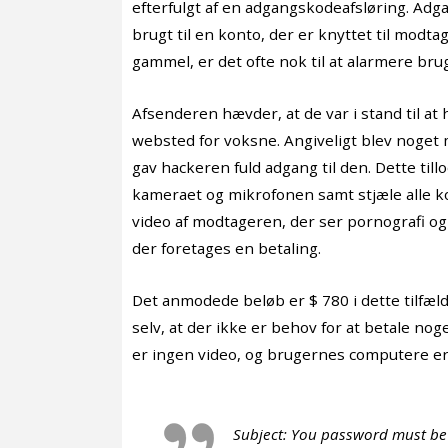
efterfulgt af en adgangskodeafsløring. Ad
brugt til en konto, der er knyttet til mo
gammel, er det ofte nok til at alarmere bru
Afsenderen hævder, at de var i stand til a
websted for voksne. Angiveligt blev noget
gav hackeren fuld adgang til den. Dette til
kameraet og mikrofonen samt stjæle alle k
video af modtageren, der ser pornografi og
der foretages en betaling.
Det anmodede beløb er $ 780 i dette tilfæld
selv, at der ikke er behov for at betale nog
er ingen video, og brugernes computere er 
Subject: You password must b