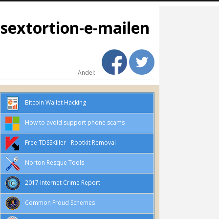
 sextortion-e-mailen
Andel:
Bitcoin Wallet Hacking
How to avoid support phone scams
Free TDSSKiller - Rootkit Removal
Norton Resque Tools
2017 Internet Crime Report
Common Froud Schemes