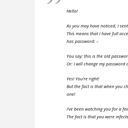
Hello!
As you may have noticed, I sen
This means that I have full ac
has password: –
You say: this is the old passwor
Or: I will change my password a
Yes! You’re right!
But the fact is that when you 
one!
I’ve been watching you for a f
The fact is that you were infec