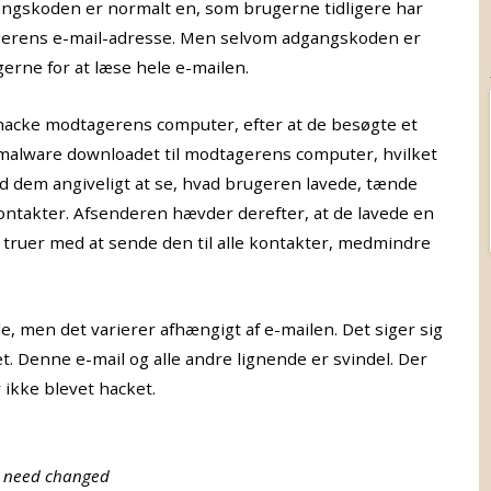
gangskoden er normalt en, som brugerne tidligere har
dtagerens e-mail-adresse. Men selvom adgangskoden er
gerne for at læse hele e-mailen.
t hacke modtagerens computer, efter at de besøgte et
 malware downloadet til modtagerens computer, hvilket
lod dem angiveligt at se, hvad brugeren lavede, tænde
ontakter. Afsenderen hævder derefter, at de lavede en
 truer med at sende den til alle kontakter, medmindre
e, men det varierer afhængigt af e-mailen. Det siger sig
et. Denne e-mail og alle andre lignende er svindel. Der
ikke blevet hacket.
e need changed