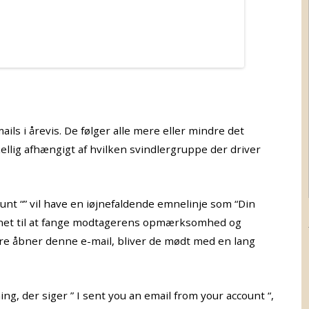
ls i årevis. De følger alle mere eller mindre det
llig afhængigt af hvilken svindlergruppe der driver
unt “” vil have en iøjnefaldende emnelinje som “Din
gnet til at fange modtagerens opmærksomhed og
ere åbner denne e-mail, bliver de mødt med en lang
g, der siger ” I sent you an email from your account “,