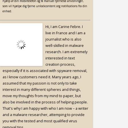
hjælp af din mobiltelefon og få manuel fjernelse anvisninger,
som vil hjælpe dig fjerne unlockcontent.org notifications fra din
enhed.
Hi, I am Carine Febre. I
live in France and I am a
journalist who is also
well-skilled in malware
research. I am extremely
interested in text
creation process,
especially if it is associated with spyware removal,
as I know customers need it. Many years ago, I
assumed that my passion is not only to take
interest in many different spheres and things,
move my thoughts from my mind to paper, but
also be involved in the process of helping people.
That's why I am happy with who I am now – a writer
and a malware researcher, attemping to provide
you with the tested and most qualified virus
removal tips.