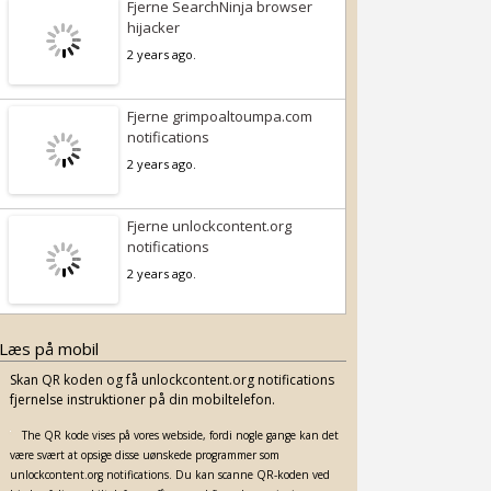
Fjerne SearchNinja browser
hijacker
2 years ago.
Fjerne grimpoaltoumpa.com
notifications
2 years ago.
Fjerne unlockcontent.org
notifications
2 years ago.
Læs på mobil
Skan QR koden og få unlockcontent.org notifications
fjernelse instruktioner på din mobiltelefon.
The QR kode vises på vores webside, fordi nogle gange kan det
være svært at opsige disse uønskede programmer som
unlockcontent.org notifications. Du kan scanne QR-koden ved