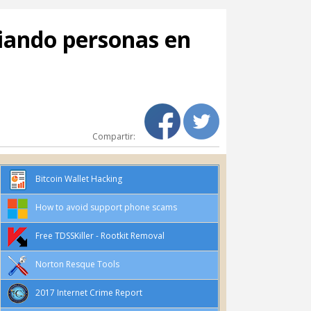
viando personas en
Compartir:
Bitcoin Wallet Hacking
How to avoid support phone scams
Free TDSSKiller - Rootkit Removal
Norton Resque Tools
2017 Internet Crime Report