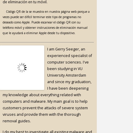
de eliminación en tu móvil.
Código QR de la se muestra en nuestra página web porque a
veces puede ser difícil terminar este tipo de programas no
deseado como Apple. Puede escanear el código QR con su
teléfono móvil y obtener instrucciones de eliminación manual
que le ayudará a eliminar Apple desde tu dispositivo.
I am Gerry Seeger, an
experienced specialist of
computer sciences. I've
been studying in VU
University Amsterdam
and since my graduation,
I have been deepening
my knowledge about everything related with
computers and malware. My main goal is to help
customers prevent the attacks of severe system
viruses and provide them with the thorough
removal guides.
I do my best to investigate all existing malware and