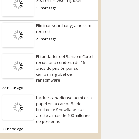
Search browser hijacker
19 horas ago.
Eliminar searchanygame.com
redirect
20 horas ago.
El fundador del Ransom Cartel
recibe una condena de 16
años de prisión por su
campaña global de
ransomware
22 horas ago.
Hacker canadiense admite su
papel en la campaña de
brecha de Snowflake que
afectó a más de 100 millones
de personas
22 horas ago.