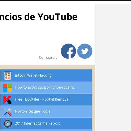
ncios de YouTube
Compartir:
Bitcoin Wallet Hacking
How to avoid support phone scams
Free TDSSKiller - Rootkit Removal
Norton Resque Tools
2017 Internet Crime Report