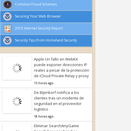
Common Froud Schemes
Securing Your Web Browser
2015 Internet Security Report
Security Tips from Homeland Security
Apple Un fallo en WebKit
puede exponer direcciones IP
reales a pesar de la protección
de iCloud Private Relay y proxy
15 horas ago.
De Bijenkorf notifica a los
clientes tras un incidente de
seguridad en el proveedor
logístico
18 horas ago.
Eliminar SearchAnyGame