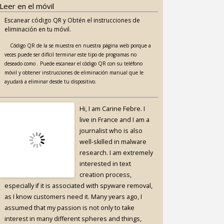
Leer en el móvil
Escanear código QR y Obtén el instrucciones de
eliminación en tu móvil.
Código QR de la se muestra en nuestra página web porque a
veces puede ser difícil terminar este tipo de programas no
deseado como . Puede escanear el código QR con su teléfono
móvil y obtener instrucciones de eliminación manual que le
ayudará a eliminar desde tu dispositivo.
Hi, I am Carine Febre. I
live in France and I am a
journalist who is also
well-skilled in malware
research. I am extremely
interested in text
creation process,
especially if it is associated with spyware removal,
as I know customers need it. Many years ago, I
assumed that my passion is not only to take
interest in many different spheres and things,