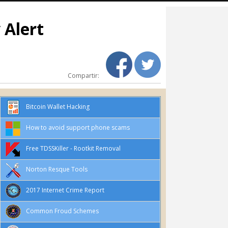
 Alert
Compartir:
Bitcoin Wallet Hacking
How to avoid support phone scams
Free TDSSKiller - Rootkit Removal
Norton Resque Tools
2017 Internet Crime Report
Common Froud Schemes