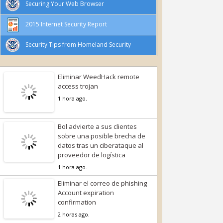
Securing Your Web Browser
2015 Internet Security Report
Security Tips from Homeland Security
Eliminar WeedHack remote
access trojan
1 hora ago.
Bol advierte a sus clientes
sobre una posible brecha de
datos tras un ciberataque al
proveedor de logística
1 hora ago.
Eliminar el correo de phishing
Account expiration
confirmation
2 horas ago.