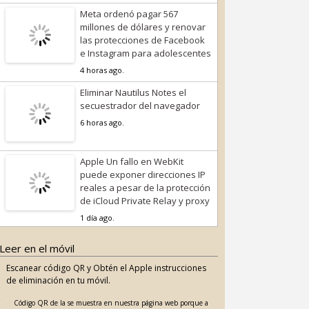
Meta ordenó pagar 567
millones de dólares y renovar
las protecciones de Facebook
e Instagram para adolescentes
4 horas ago.
Eliminar Nautilus Notes el
secuestrador del navegador
6 horas ago.
Apple Un fallo en WebKit
puede exponer direcciones IP
reales a pesar de la protección
de iCloud Private Relay y proxy
1 día ago.
Leer en el móvil
Escanear código QR y Obtén el Apple instrucciones
de eliminación en tu móvil.
Código QR de la se muestra en nuestra página web porque a