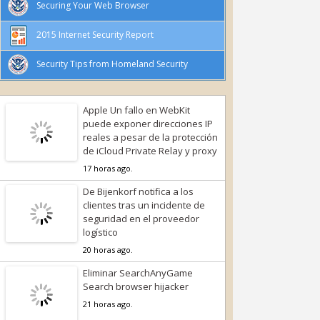
Securing Your Web Browser
2015 Internet Security Report
Security Tips from Homeland Security
Apple Un fallo en WebKit
puede exponer direcciones IP
reales a pesar de la protección
de iCloud Private Relay y proxy
17 horas ago.
De Bijenkorf notifica a los
clientes tras un incidente de
seguridad en el proveedor
logístico
20 horas ago.
Eliminar SearchAnyGame
Search browser hijacker
21 horas ago.