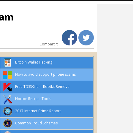
cam
Compartir:
Bitcoin Wallet Hacking
How to avoid support phone scams
Free TDSSKiller - Rootkit Removal
Norton Resque Tools
2017 Internet Crime Report
Common Froud Schemes