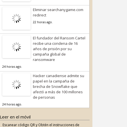
Eliminar searchanygame.com
redirect
22 horas ago.
El fundador del Ransom Cartel
recibe una condena de 16
años de prisión por su
campaña global de
ransomware
24 horas ago.
Hacker canadiense admite su
papel en la campaña de
brecha de Snowflake que
afectó a más de 100 millones
de personas
24 horas ago.
Leer en el móvil
Escanear código QR y Obtén el instrucciones de