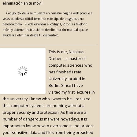
eliminación en tu móvil.
Código QR de la se muestra en nuestra página web porque a
veces puede ser difícil terminar este tipo de programas no
deseado como . Puede escanear el código QR con su teléfono
móvil y obtener instrucciones de eliminación manual que le
ayudará a eliminar desde tu dispositivo.
This is me, Nicolaus
Dreher – a master of
computer sciences who
has finished Freie
University located in
Berlin. Since I have
visited my first lectures in
the university, I knew who I want to be. I realized
that computer systems are nothing without a
proper security and protection. As there are a
number of dangerous malware nowadays, it is
important to know how to overcome it and protect
your sensitive data and files from being breached