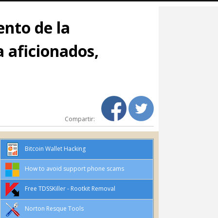
nto de la
a aficionados,
Compartir:
Bitcoin Wallet Hacking
How to avoid support phone scams
Free TDSSKiller - Rootkit Removal
Norton Resque Tools