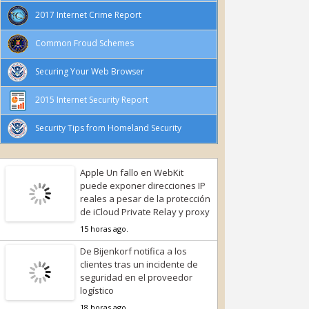
2017 Internet Crime Report
Common Froud Schemes
Securing Your Web Browser
2015 Internet Security Report
Security Tips from Homeland Security
Apple Un fallo en WebKit
puede exponer direcciones IP
reales a pesar de la protección
de iCloud Private Relay y proxy
15 horas ago.
De Bijenkorf notifica a los
clientes tras un incidente de
seguridad en el proveedor
logístico
18 horas ago.