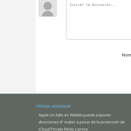
Nom
Últimas amenazas
Apple Un fallo en WebKit puede exponer
direcciones IP reales a pesar de la protección de
iCloud Private Relay y proxy