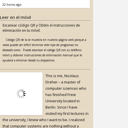
22 horas ago.
Leer en el móvil
Escanear código QR y Obtén el instrucciones de
eliminación en tu móvil.
Código QR de la se muestra en nuestra página web porque a
veces puede ser difícil terminar este tipo de programas no
deseado como . Puede escanear el código QR con su teléfono
móvil y obtener instrucciones de eliminación manual que le
ayudará a eliminar desde tu dispositivo.
This is me, Nicolaus
Dreher – a master of
computer sciences who
has finished Freie
University located in
Berlin. Since I have
visited my first lectures in
the university, I knew who I want to be. I realized
that computer systems are nothing without a