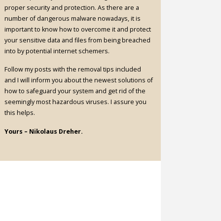
proper security and protection. As there are a
number of dangerous malware nowadays, it is
important to know how to overcome it and protect
your sensitive data and files from being breached
into by potential internet schemers.
Follow my posts with the removal tips included
and I will inform you about the newest solutions of
how to safeguard your system and get rid of the
seemingly most hazardous viruses. I assure you
this helps.
Yours – Nikolaus Dreher.