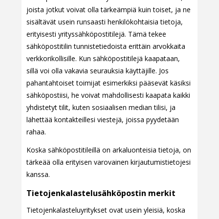
joista jotkut voivat olla tärkeämpiä kuin toiset, ja ne
sisältävät usein runsaasti henkilökohtaisia tietoja,
erityisesti yrityssähköpostitilejä. Tämä tekee
sähköpostitilin tunnistetiedoista erittäin arvokkaita
verkkorikollisille. Kun sähköpostitilejä kaapataan,
sillä voi olla vakavia seurauksia käyttäjille. Jos
pahantahtoiset toimijat esimerkiksi pääsevät käsiksi
sähköpostiisi, he voivat mahdollisesti kaapata kaikki
yhdistetyt tilit, kuten sosiaalisen median tilisi, ja
lähettää kontakteillesi viestejä, joissa pyydetään
rahaa.
Koska sähköpostitileillä on arkaluonteisia tietoja, on
tärkeää olla erityisen varovainen kirjautumistietojesi
kanssa.
Tietojenkalastelusähköpostin merkit
Tietojenkalasteluyritykset ovat usein yleisiä, koska