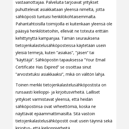
vastaanottajaa. Palveluita tarjoavat yritykset
puhuttelevat asiakkaitaan yleensä nimeltä, jotta
sähköposti tuntuisi henkilökohtaisemmalta.
Pahantahtoisilla toimijoilla ei kuitenkaan yleensä ole
pääsyä henkilötietoihin, elleivät ne toteuta erittäin
kehittynyttä kampanjaa. Tämän seurauksena
tietojenkalastelusähköposteissa käytetään usein
yleisiä termejä, kuten ”asiakas”, ”jäsen” tai
”käyttäjä”. Sähköpostin tapauksessa ”Your Email
Certificate Has Expired” se osoittaa sinut
”arvostetuksi asiakkaaksi”, mikä on välitön lahja.
Toinen merkki tietojenkalastelusähköpostista on
runsaasti kielioppi- ja kirjoitusvirheitä. Lailliset
yritykset varmistavat yleensä, että heidän
sähköpostinsa ovat virheettömiä, koska ne
näyttävät epäammattimaisilta. Sitä vastoin
tietojenkalastelusähköpostit ovat usein täynnä sekä
kirjoitus- että kielioppivirheitä.