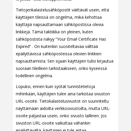
Tietojenkalastelusähköpostit väittävät usein, että
käyttäjien tileissä on ongelma, mikä kehottaa
käyttäjiä napsauttamaan sähköpostissa olevia
linkkejä. Tämä taktiikka on yleinen, kuten
sähköpostista näkyy ”Your Email Certificate Has
Expired” . On kuitenkin suositeltavaa välttää
epäilyttävissä sähköposteissa olevien linkkien
napsauttamista. Sen sijaan käyttäjien tulisi kirjautua
suoraan tileilleen tarkistaakseen, onko kyseessä
todellinen ongelma.
Lopuksi, ennen kuin syötät tunnistetietoja
mihinkään, käyttäjien tulee aina tarkistaa sivuston
URL-osoite. Tietokalastelusivustot on suunniteltu
näyttämään aidoilta verkkosivustoilta, mutta URL-
osoite paljastaa usein, onko sivusto laillinen. Jos
sivuston URL-osoite vaikuttaa vähänkin
epäilyttävältä, käyttäjien ei tule antaa