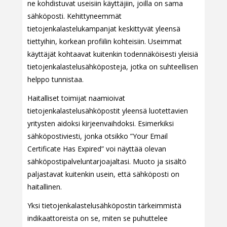
ne kohdistuvat useisiin käyttäjiin, joilla on sama
sähköposti. Kehittyneemmät
tietojenkalastelukampanjat keskittyvät yleensä
tiettyihin, korkean profiilin kohteisiin. Useimmat
käyttäjät kohtaavat kuitenkin todennäköisesti yleisiä
tietojenkalastelusähköposteja, jotka on suhteellisen
helppo tunnistaa.
Haitalliset toimijat naamioivat
tietojenkalastelusähköpostit yleensä luotettavien
yritysten aidoksi kirjeenvaihdoksi. Esimerkiksi
sähköpostiviesti, jonka otsikko ”Your Email
Certificate Has Expired” voi näyttää olevan
sähköpostipalveluntarjoajaltasi. Muoto ja sisältö
paljastavat kuitenkin usein, että sähköposti on
haitallinen.
Yksi tietojenkalastelusähköpostin tärkeimmistä
indikaattoreista on se, miten se puhuttelee