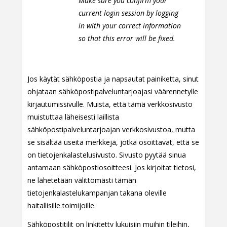
Make sure you confirm your
current login session by logging
in with your correct information
so that this error will be fixed.
Jos käytät sähköpostia ja napsautat painiketta, sinut
ohjataan sähköpostipalveluntarjoajasi väärennetylle
kirjautumissivulle. Muista, että tämä verkkosivusto
muistuttaa läheisesti laillista
sähköpostipalveluntarjoajan verkkosivustoa, mutta
se sisältää useita merkkejä, jotka osoittavat, että se
on tietojenkalastelusivusto. Sivusto pyytää sinua
antamaan sähköpostiosoitteesi. Jos kirjoitat tietosi,
ne lähetetään välittömästi tämän
tietojenkalastelukampanjan takana oleville
haitallisille toimijoille.
Sähköpostitilit on linkitetty lukuisiin muihin tileihin,