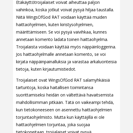
Etäkäyttötroijalaiset voivat aiheuttaa paljon
vahinkoa, koska jotkut voivat pysyä hiljaa taustalla.
Niitä WingsOfGod RAT voidaan käyttää muiden
haittaohjelmien, kuten kiristysohjelmien,
määrittämiseen. Se voi pysyä vaivihkaa, kunnes
annetaan komento ladata toinen haittaohjelma.
Troijalaista voidaan käyttää myös näppäinloggerina.
Jos haittaohjelmalle annetaan komento, se voi
kirjata näppäinpainalluksia ja varastaa arkaluonteisia
tietoja, kuten kirjautumistiedot.
Troijalaiset ovat WingsOfGod RAT salamyhkäisiä
tartuntoja, koska haitallisen toimintansa
suorittamiseksi heidän on vältettävä havaitsemista
mahdollisimman pitkään. Tätä on vaikeampi tehdä,
kun tietokoneeseen on asennettu haittaohjelmien
torjuntaohjelmisto. Mutta kun käyttäjillä ei ole
haittaohjelmien torjuntaa, joka suojaa
tietokoneitaan, troijalaiset voivat pysyä