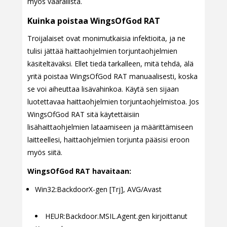
myös vaarallista.
Kuinka poistaa WingsOfGod RAT
Troijalaiset ovat monimutkaisia infektioita, ja ne
tulisi jättää haittaohjelmien torjuntaohjelmien
käsiteltäväksi. Ellet tiedä tarkalleen, mitä tehdä, älä
yritä poistaa WingsOfGod RAT manuaalisesti, koska
se voi aiheuttaa lisävahinkoa. Käytä sen sijaan
luotettavaa haittaohjelmien torjuntaohjelmistoa. Jos
WingsOfGod RAT sitä käytettäisiin
lisähaittaohjelmien lataamiseen ja määrittämiseen
laitteellesi, haittaohjelmien torjunta pääsisi eroon
myös siitä.
WingsOfGod RAT havaitaan:
Win32:BackdoorX-gen [Trj], AVG/Avast
HEUR:Backdoor.MSIL.Agent.gen kirjoittanut