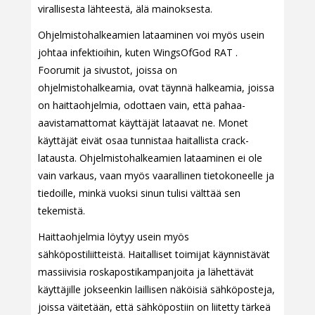
virallisesta lähteestä, älä mainoksesta.
Ohjelmistohalkeamien lataaminen voi myös usein
johtaa infektioihin, kuten WingsOfGod RAT .
Foorumit ja sivustot, joissa on
ohjelmistohalkeamia, ovat täynnä halkeamia, joissa
on haittaohjelmia, odottaen vain, että pahaa-
aavistamattomat käyttäjät lataavat ne. Monet
käyttäjät eivät osaa tunnistaa haitallista crack-
latausta. Ohjelmistohalkeamien lataaminen ei ole
vain varkaus, vaan myös vaarallinen tietokoneelle ja
tiedoille, minkä vuoksi sinun tulisi välttää sen
tekemistä.
Haittaohjelmia löytyy usein myös
sähköpostiliitteistä. Haitalliset toimijat käynnistävät
massiivisia roskapostikampanjoita ja lähettävät
käyttäjille jokseenkin laillisen näköisiä sähköposteja,
joissa väitetään, että sähköpostiin on liitetty tärkeä