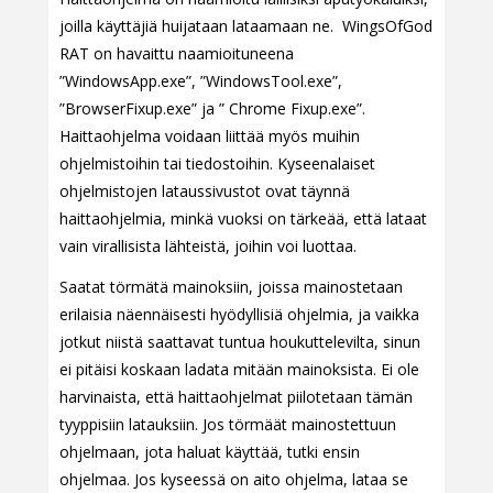
joilla käyttäjiä huijataan lataamaan ne. WingsOfGod
RAT on havaittu naamioituneena
”WindowsApp.exe”, ”WindowsTool.exe”,
”BrowserFixup.exe” ja ” Chrome Fixup.exe”.
Haittaohjelma voidaan liittää myös muihin
ohjelmistoihin tai tiedostoihin. Kyseenalaiset
ohjelmistojen lataussivustot ovat täynnä
haittaohjelmia, minkä vuoksi on tärkeää, että lataat
vain virallisista lähteistä, joihin voi luottaa.
Saatat törmätä mainoksiin, joissa mainostetaan
erilaisia näennäisesti hyödyllisiä ohjelmia, ja vaikka
jotkut niistä saattavat tuntua houkuttelevilta, sinun
ei pitäisi koskaan ladata mitään mainoksista. Ei ole
harvinaista, että haittaohjelmat piilotetaan tämän
tyyppisiin latauksiin. Jos törmäät mainostettuun
ohjelmaan, jota haluat käyttää, tutki ensin
ohjelmaa. Jos kyseessä on aito ohjelma, lataa se