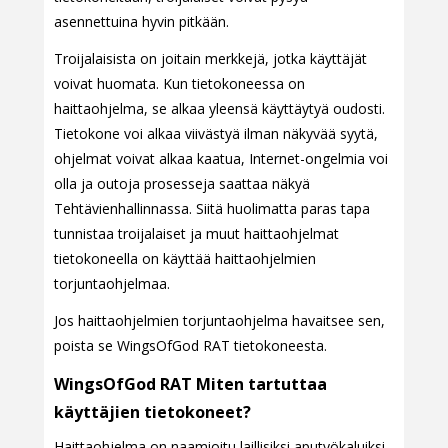
asennettuina hyvin pitkään.
Troijalaisista on joitain merkkejä, jotka käyttäjät
voivat huomata. Kun tietokoneessa on
haittaohjelma, se alkaa yleensä käyttäytyä oudosti.
Tietokone voi alkaa viivästyä ilman näkyvää syytä,
ohjelmat voivat alkaa kaatua, Internet-ongelmia voi
olla ja outoja prosesseja saattaa näkyä
Tehtävienhallinnassa. Siitä huolimatta paras tapa
tunnistaa troijalaiset ja muut haittaohjelmat
tietokoneella on käyttää haittaohjelmien
torjuntaohjelmaa.
Jos haittaohjelmien torjuntaohjelma havaitsee sen,
poista se WingsOfGod RAT tietokoneesta.
WingsOfGod RAT Miten tartuttaa
käyttäjien tietokoneet?
Haittaohjelma on naamioitu laillisiksi aputyökaluiksi,