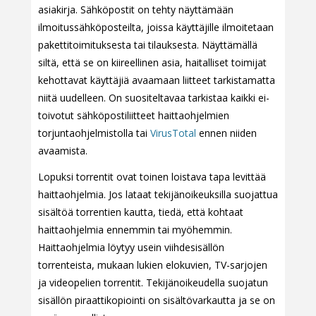
asiakirja. Sähköpostit on tehty näyttämään
ilmoitussähköposteilta, joissa käyttäjille ilmoitetaan
pakettitoimituksesta tai tilauksesta. Näyttämällä
siltä, että se on kiireellinen asia, haitalliset toimijat
kehottavat käyttäjiä avaamaan liitteet tarkistamatta
niitä uudelleen. On suositeltavaa tarkistaa kaikki ei-
toivotut sähköpostiliitteet haittaohjelmien
torjuntaohjelmistolla tai
VirusTotal
ennen niiden
avaamista.
Lopuksi torrentit ovat toinen loistava tapa levittää
haittaohjelmia. Jos lataat tekijänoikeuksilla suojattua
sisältöä torrentien kautta, tiedä, että kohtaat
haittaohjelmia ennemmin tai myöhemmin.
Haittaohjelmia löytyy usein viihdesisällön
torrenteista, mukaan lukien elokuvien, TV-sarjojen
ja videopelien torrentit. Tekijänoikeudella suojatun
sisällön piraattikopiointi on sisältövarkautta ja se on