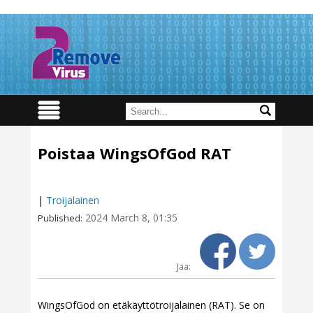
Poistaa WingsOfGod RAT
|
Troijalainen
2024 March 8, 01:35
Published:
Jaa:
WingsOfGod on etäkäyttötroijalainen (RAT). Se on