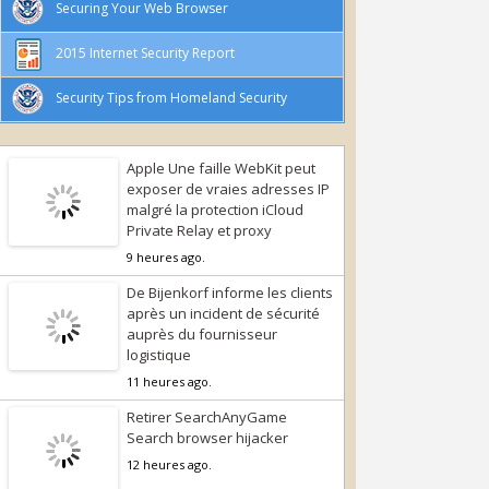
Securing Your Web Browser
2015 Internet Security Report
Security Tips from Homeland Security
Apple Une faille WebKit peut
exposer de vraies adresses IP
malgré la protection iCloud
Private Relay et proxy
9 heures ago.
De Bijenkorf informe les clients
après un incident de sécurité
auprès du fournisseur
logistique
11 heures ago.
Retirer SearchAnyGame
Search browser hijacker
12 heures ago.