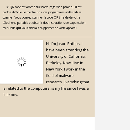
Le QR code est affiché sur notre page Web parce qu'il est
parfois difficile de mettre fin à ces programmes indésirables
comme . Vous pouvez scanner le code QR à l'aide de votre
téléphone portable et obtenir des instructions de suppression
manuelle qui vous aidera à supprimer de votre appareil.
Hi. I’m Jason Phillips. I
have been attending the
University of California,
Berkeley. Now I live in
New York. I work in the
field of malware
research. Everything that
is related to the computers, is my life since I was a
little boy.