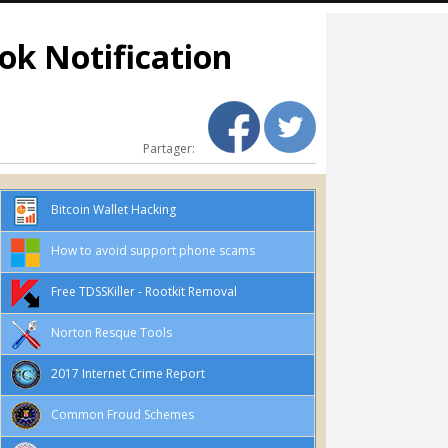
ok Notification
Partager:
Bitcoin Wallet Hacking
How to avoid support phone scams
Free TDSSKiller - Rootkit Removal
Norton Resque Tools
2017 Internet Crime Report
Common Froud Schemes