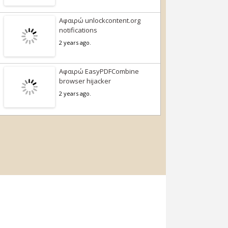
Αφαιρώ unlockcontent.org
notifications
2 years ago.
Αφαιρώ EasyPDFCombine
browser hijacker
2 years ago.