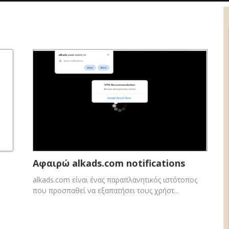
Αφαιρώ alkads.com notifications
alkads.com είναι ένας παραπλανητικός ιστότοπος
που προσπαθεί να εξαπατήσει τους χρήστ...